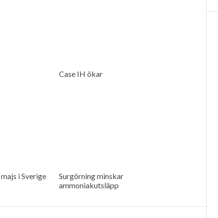
Case IH ökar
 majs i Sverige
Surgörning minskar
ammoniakutsläpp