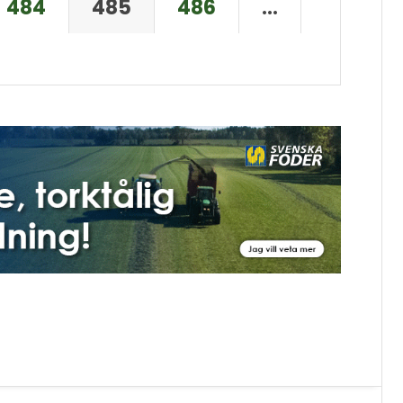
484
485
486
…