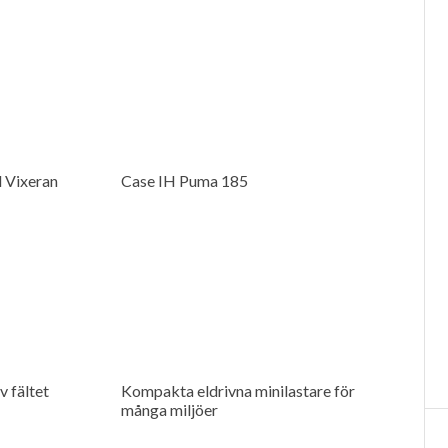
 Vixeran
Case IH Puma 185
v fältet
Kompakta eldrivna minilastare för
många miljöer