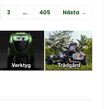
3
…
405
Nästa →