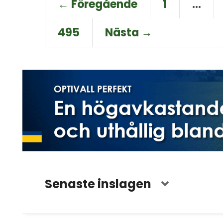
← Föregående
1
…
495
Nästa →
Senaste inslagen