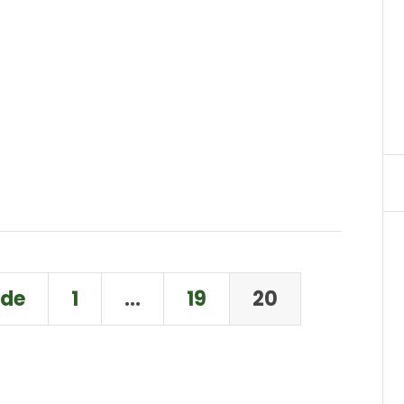
nde
1
…
19
20