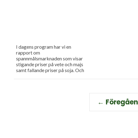
I dagens program har vi en
rapport om
spannmålsmarknaden som visar
stigande priser på vete och majs
samt fallande priser på soja. Och
så har vi premiär för vårt
måndagsprogram med en längre
intervju med Erik Stjerndahl vd
för HIR Skåne, som berättar om
Borgeby fältdagar.
← Föregåe