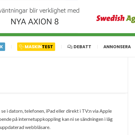
IK
MASKIN
TEST
DEBATT
ANNONSERA
e i datorn, telefonen, iPad eller direkt i TV:n via Apple
oende på internetuppkoppling kan ni se sändningen i låg
en uppdaterad webbläsare.