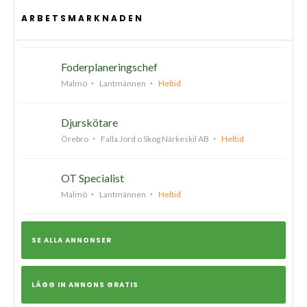
ARBETSMARKNADEN
Foderplaneringschef
Malmö
Lantmännen
Heltid
Djurskötare
Örebro
Falla Jord o Skog Närkeskil AB
Heltid
OT Specialist
Malmö
Lantmännen
Heltid
SE ALLA ANNONSER
LÄGG IN ANNONS GRATIS