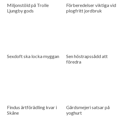
Miljonstöld på Trolle
Förberedelser viktiga vid
Ljungby gods
plogfritt jordbruk
Sexdoft ska locka myggan
Sen höstrapssådd att
föredra
Findus ärtförädling kvar i
Gårdsmejeri satsar på
Skåne
yoghurt