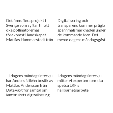
Det finns flera projekt i
Digitalisering och
Sverige som syftar till att
transparens kommer prägla
öka pollinatörernas
spannmålsmarknaden under
förekomst i landskapet.
de kommande åren. Det
Mattias Hammarstedt från
menar dagens måndagsgäst
HIR Skåne ska berätta om
Felicia Bindekrans som är
några av dem i dagens
marknadsansvarig och
måndagsintervju.
medgrundare på Skira. Som
vanligt innehåller dagens
program även en
nyhetsuppdatering med det
senaste från
I dagens måndagsintervju
I dagens måndagsintervju
spannmålsmarknaden.
har Anders Niléhn besök av
möter vi experten som ska
Mattias Andersson från
spetsa LRF:s
DataVäxt för samtal om
hållbarhetsarbete.
lantbrukets digitalisering.
Något som inte längre
undgår någon då data
används för att styra