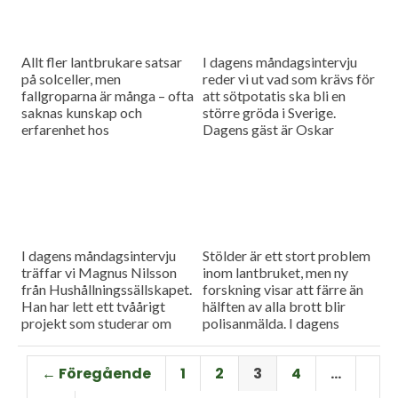
maskiner, samla in data över
arbete samt göra all
information tillgänglig för
dem som har behov av den.
Allt fler lantbrukare satsar
I dagens måndagsintervju
Vi har också...
på solceller, men
reder vi ut vad som krävs för
fallgroparna är många – ofta
att sötpotatis ska bli en
saknas kunskap och
större gröda i Sverige.
erfarenhet hos
Dagens gäst är Oskar
installatörerna. Vi har bjudit
Hansson från HIR Skåne.
in Ola Carlsson från
Som vanligt blir det även en
Länsförsäkringar för att ta
nyhetsuppdatering med en
reda på hur man enklast
rapport från
undviker problemen.
spannmålsmarknaden.
I dagens måndagsintervju
Stölder är ett stort problem
träffar vi Magnus Nilsson
inom lantbruket, men ny
från Hushållningssällskapet.
forskning visar att färre än
Han har lett ett tvåårigt
hälften av alla brott blir
projekt som studerar om
polisanmälda. I dagens
man kan utesluta fosforn i
måndagsintervju ska Stina
startgivan för fodermajs.
Bengtsson berätta mer om
← Föregående
1
2
3
4
…
Det skulle kunna leda till
sin studie bland 570
mindre övergödning och att
lantbrukare,