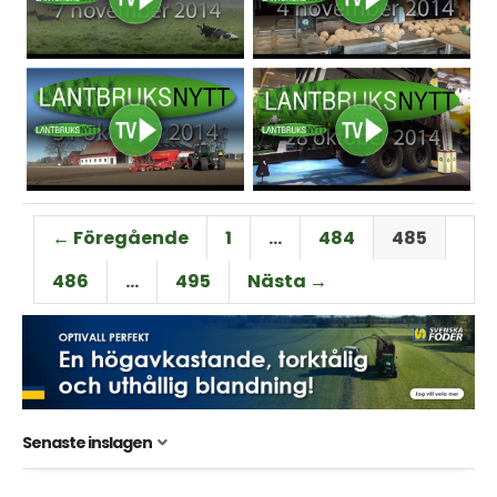
← Föregående
1
…
484
485
486
…
495
Nästa →
Senaste inslagen