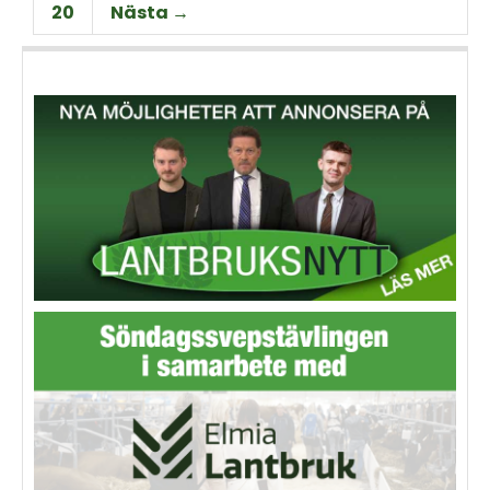
20
Nästa →
odlaren sparar pengar.
maskinentreprenörer och
åkare.