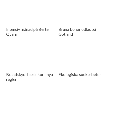
Intensiv månad på Berte
Bruna bönor odlas på
Qvarn
Gotland
Brandskydd i tröskor - nya
Ekologiska sockerbetor
regler