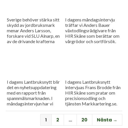
Sverige behöver stärka sitt
I dagens måndagsintervju
skydd av jordbruksmark
träffar vi Anders Bauer
menar Anders Larsson,
växtodlingsrådgivare från
forskare vid SLU Alnarp, en
HIR Skåne som berättar om
av de drivande krafterna
vårgrödor och sortförsök.
bakom föreningen Den
Goda Jorden. Idag är han på
besök i vår måndagsintervju.
Som vanligt rapporterar vi
även från
spannmålsmarknaden.
I dagens Lantbruksnytt blir
I dagens Lantbruksnytt
det en nyhetsuppdatering
intervjuas Frans Brodde från
med en rapport från
HIR Skåne som pratar om
spannmålsmarknaden. I
precisionsodling och
måndagsintervjun har vi
tjänsten Markkartering.se.
besök av Tornums förre vd
Det blir också en
Per Larsson som idag har
nyhetsuppdatering med en
1
2
…
20
Nästa →
rollen som senior advisor på
rapport från
företaget.
spannmålsmarknaden.