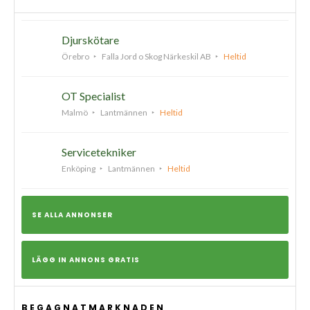
Djurskötare
Örebro
Falla Jord o Skog Närkeskil AB
Heltid
OT Specialist
Malmö
Lantmännen
Heltid
Servicetekniker
Enköping
Lantmännen
Heltid
SE ALLA ANNONSER
LÄGG IN ANNONS GRATIS
BEGAGNATMARKNADEN