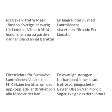
Idag ska vi träffa Mats
En längre intervju med
Jönsson, Sverige-ansvarig
Lantmännens
för Lemken. Vi har träffat
styrelseordförande Per
honom hemma på gården
Lindahl.
där han bland annat berättar
hur det är att kämpa in ett
märke på en marknad som
bitvis kan vara ganska
konservativ.
Företrädare för DataVäxt,
En ovanligt utdragen
Lantmännen Maskin och
betkampanj är avslutad.
HIR Skåne berättar om det
Betförsörjningschefen
uppkopplade lantbruket och
Birger Olsson från Nordic
alla fördelar det kan
Sugar ska ge oss detaljerna i
medföra för ökad kontroll
dagens måndagsintervju.
över såväl maskinerna som
gårdens ekonomi.