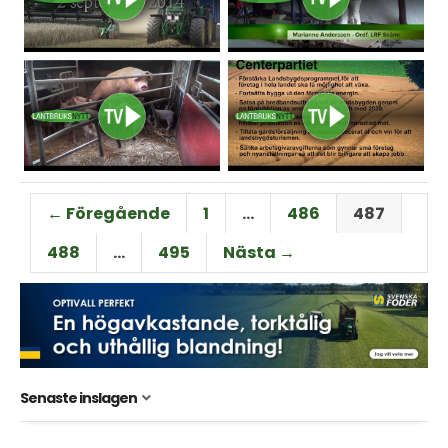
← Föregående
1
…
486
487
488
…
495
Nästa →
Senaste inslagen