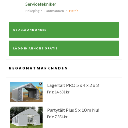
Servicetekniker
Enköping
Lantmännen
Heltid
SE ALLA ANNONSER
LÄGG IN ANNONS GRATIS
BEGAGNATMARKNADEN
Lagertält PRO 5 x 4 x 2 x 3
Pris: 14,631 kr
Partytält Plus 5 x 10 m Nu!
Pris: 7,354 kr