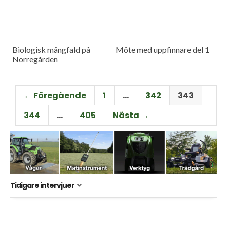
Biologisk mångfald på
Möte med uppfinnare del 1
Norregården
← Föregående
1
…
342
343
344
…
405
Nästa →
Tidigare intervjuer