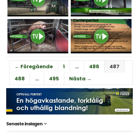
← Föregående
1
…
486
487
488
…
495
Nästa →
Senaste inslagen