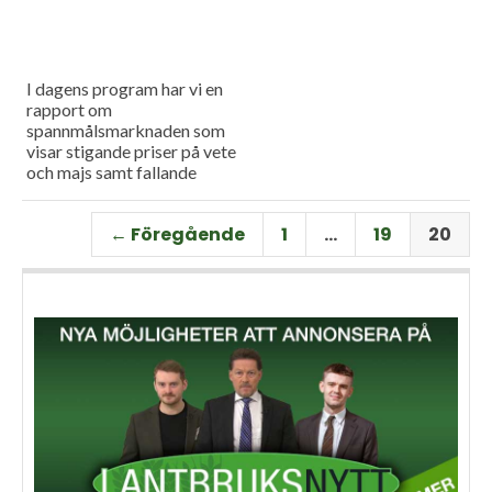
I dagens program har vi en
rapport om
spannmålsmarknaden som
visar stigande priser på vete
och majs samt fallande
priser på soja. Och så har vi
premiär för vårt
← Föregående
1
…
19
20
måndagsprogram med en
längre intervju med Erik
Stjerndahl vd för HIR Skåne,
som berättar om Borgeby
fältdagar.