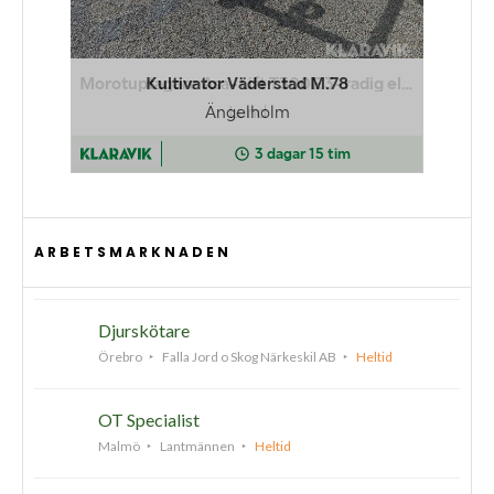
ARBETSMARKNADEN
Djurskötare
Örebro
Falla Jord o Skog Närkeskil AB
Heltid
OT Specialist
Malmö
Lantmännen
Heltid