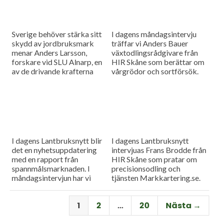
Sverige behöver stärka sitt
I dagens måndagsintervju
skydd av jordbruksmark
träffar vi Anders Bauer
menar Anders Larsson,
växtodlingsrådgivare från
forskare vid SLU Alnarp, en
HIR Skåne som berättar om
av de drivande krafterna
vårgrödor och sortförsök.
bakom föreningen Den
Goda Jorden. Idag är han på
besök i vår måndagsintervju.
Som vanligt rapporterar vi
även från
spannmålsmarknaden.
I dagens Lantbruksnytt blir
I dagens Lantbruksnytt
det en nyhetsuppdatering
intervjuas Frans Brodde från
med en rapport från
HIR Skåne som pratar om
spannmålsmarknaden. I
precisionsodling och
måndagsintervjun har vi
tjänsten Markkartering.se.
besök av Tornums förre vd
Det blir också en
Per Larsson som idag har
nyhetsuppdatering med en
1
2
…
20
Nästa →
rollen som senior advisor på
rapport från
företaget.
spannmålsmarknaden.