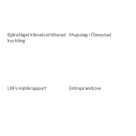
Bjärefågel klimatcertifierad
Majsdag i Önnestad
kyckling
LRFs mjölkrapport
EntreprandLive