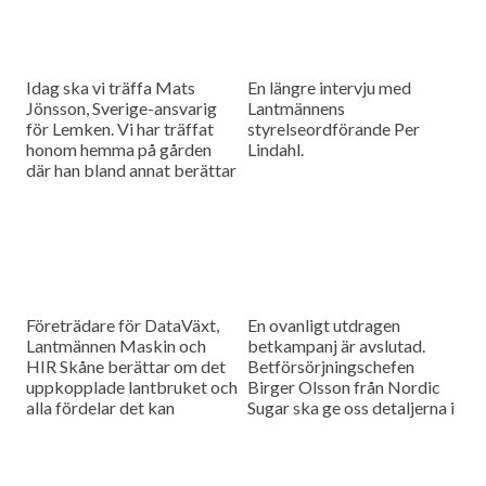
Idag ska vi träffa Mats
En längre intervju med
Jönsson, Sverige-ansvarig
Lantmännens
för Lemken. Vi har träffat
styrelseordförande Per
honom hemma på gården
Lindahl.
där han bland annat berättar
hur det är att kämpa in ett
märke på en marknad som
bitvis kan vara ganska
konservativ.
Företrädare för DataVäxt,
En ovanligt utdragen
Lantmännen Maskin och
betkampanj är avslutad.
HIR Skåne berättar om det
Betförsörjningschefen
uppkopplade lantbruket och
Birger Olsson från Nordic
alla fördelar det kan
Sugar ska ge oss detaljerna i
medföra för ökad kontroll
dagens måndagsintervju.
över såväl maskinerna som
gårdens ekonomi.