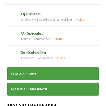
Djurskötare
Örebro
Falla Jord o Skog Närkeskil AB
Heltid
OT Specialist
Malmö
Lantmännen
Heltid
Servicetekniker
Enköping
Lantmännen
Heltid
SE ALLA ANNONSER
LÄGG IN ANNONS GRATIS
BEGAGNATMARKNADEN