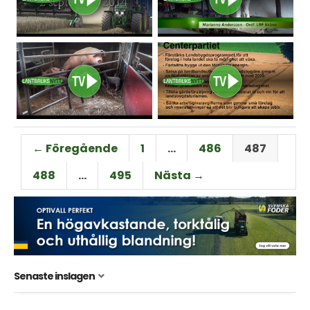
← Föregående
1
…
486
487
488
…
495
Nästa →
Senaste inslagen