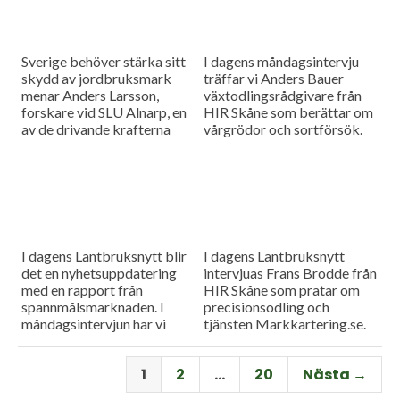
Sverige behöver stärka sitt
I dagens måndagsintervju
skydd av jordbruksmark
träffar vi Anders Bauer
menar Anders Larsson,
växtodlingsrådgivare från
forskare vid SLU Alnarp, en
HIR Skåne som berättar om
av de drivande krafterna
vårgrödor och sortförsök.
bakom föreningen Den
Goda Jorden. Idag är han på
besök i vår måndagsintervju.
Som vanligt rapporterar vi
även från
spannmålsmarknaden.
I dagens Lantbruksnytt blir
I dagens Lantbruksnytt
det en nyhetsuppdatering
intervjuas Frans Brodde från
med en rapport från
HIR Skåne som pratar om
spannmålsmarknaden. I
precisionsodling och
måndagsintervjun har vi
tjänsten Markkartering.se.
besök av Tornums förre vd
Det blir också en
Per Larsson som idag har
nyhetsuppdatering med en
1
2
…
20
Nästa →
rollen som senior advisor på
rapport från
företaget.
spannmålsmarknaden.