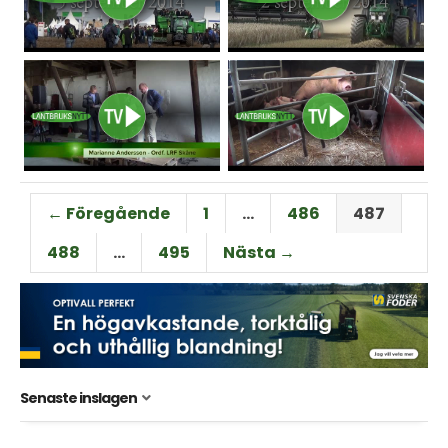
← Föregående
1
…
486
487
488
…
495
Nästa →
Senaste inslagen