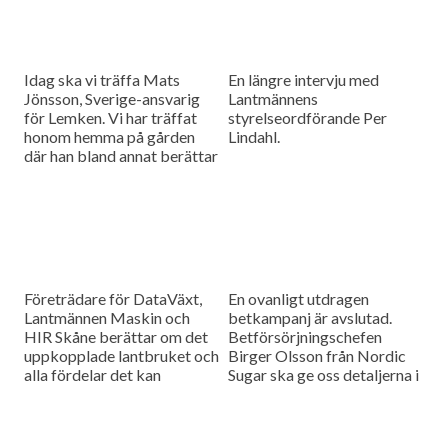
Idag ska vi träffa Mats
En längre intervju med
Jönsson, Sverige-ansvarig
Lantmännens
för Lemken. Vi har träffat
styrelseordförande Per
honom hemma på gården
Lindahl.
där han bland annat berättar
hur det är att kämpa in ett
märke på en marknad som
bitvis kan vara ganska
konservativ.
Företrädare för DataVäxt,
En ovanligt utdragen
Lantmännen Maskin och
betkampanj är avslutad.
HIR Skåne berättar om det
Betförsörjningschefen
uppkopplade lantbruket och
Birger Olsson från Nordic
alla fördelar det kan
Sugar ska ge oss detaljerna i
medföra för ökad kontroll
dagens måndagsintervju.
över såväl maskinerna som
gårdens ekonomi.