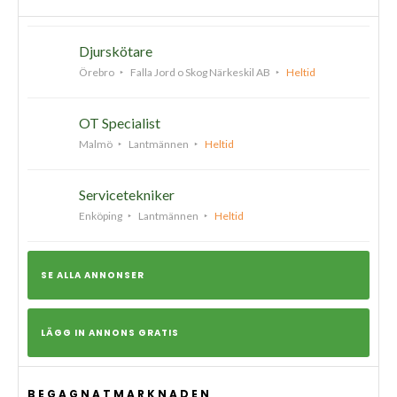
Djurskötare
Örebro
Falla Jord o Skog Närkeskil AB
Heltid
OT Specialist
Malmö
Lantmännen
Heltid
Servicetekniker
Enköping
Lantmännen
Heltid
SE ALLA ANNONSER
LÄGG IN ANNONS GRATIS
BEGAGNATMARKNADEN