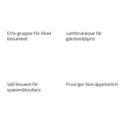
Erfa-grupper för ökad
Lantbrukarpar får
lönsamhet
gårdsmiljöpris
Vall lönsamt för
Frost ger liten äppelskörd
spannmålsodlare