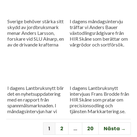
Sverige behöver stärka sitt
I dagens måndagsintervju
skydd av jordbruksmark
träffar vi Anders Bauer
menar Anders Larsson,
växtodlingsrådgivare från
forskare vid SLU Alnarp, en
HIR Skåne som berättar om
av de drivande krafterna
vårgrödor och sortförsök.
bakom föreningen Den
Goda Jorden. Idag är han på
besök i vår måndagsintervju.
Som vanligt rapporterar vi
även från
spannmålsmarknaden.
I dagens Lantbruksnytt blir
I dagens Lantbruksnytt
det en nyhetsuppdatering
intervjuas Frans Brodde från
med en rapport från
HIR Skåne som pratar om
spannmålsmarknaden. I
precisionsodling och
måndagsintervjun har vi
tjänsten Markkartering.se.
besök av Tornums förre vd
Det blir också en
Per Larsson som idag har
nyhetsuppdatering med en
1
2
…
20
Nästa →
rollen som senior advisor på
rapport från
företaget.
spannmålsmarknaden.