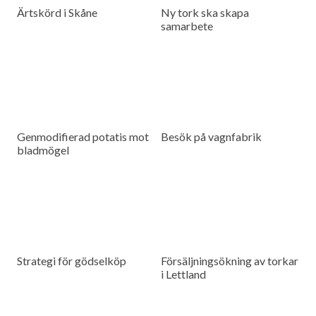
Ärtskörd i Skåne
Ny tork ska skapa
samarbete
Genmodifierad potatis mot
Besök på vagnfabrik
bladmögel
Strategi för gödselköp
Försäljningsökning av torkar
i Lettland