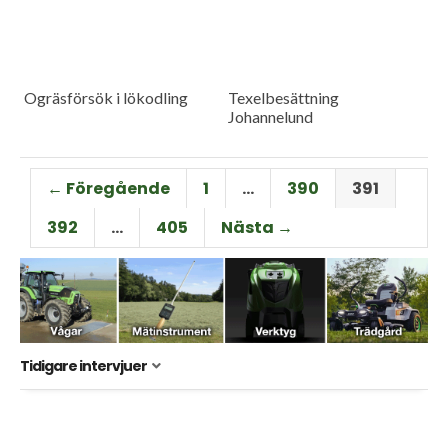
Ogräsförsök i lökodling
Texelbesättning
Johannelund
← Föregående
1
…
390
391
392
…
405
Nästa →
Tidigare intervjuer