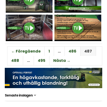
← Föregående
1
…
486
487
488
…
495
Nästa →
Senaste inslagen