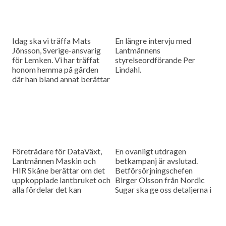
Idag ska vi träffa Mats
En längre intervju med
Jönsson, Sverige-ansvarig
Lantmännens
för Lemken. Vi har träffat
styrelseordförande Per
honom hemma på gården
Lindahl.
där han bland annat berättar
hur det är att kämpa in ett
märke på en marknad som
bitvis kan vara ganska
konservativ.
Företrädare för DataVäxt,
En ovanligt utdragen
Lantmännen Maskin och
betkampanj är avslutad.
HIR Skåne berättar om det
Betförsörjningschefen
uppkopplade lantbruket och
Birger Olsson från Nordic
alla fördelar det kan
Sugar ska ge oss detaljerna i
medföra för ökad kontroll
dagens måndagsintervju.
över såväl maskinerna som
gårdens ekonomi.