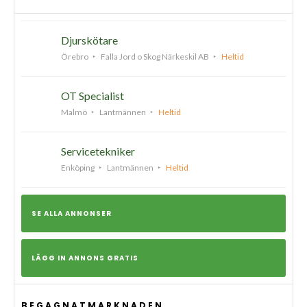
Djurskötare
Örebro
Falla Jord o Skog Närkeskil AB
Heltid
OT Specialist
Malmö
Lantmännen
Heltid
Servicetekniker
Enköping
Lantmännen
Heltid
SE ALLA ANNONSER
LÄGG IN ANNONS GRATIS
BEGAGNATMARKNADEN