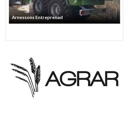
Ss Lantbruksentreprenad AB