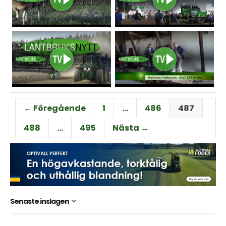
← Föregående
1
…
486
487
488
…
495
Nästa →
Senaste inslagen