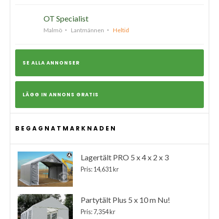
OT Specialist
Malmö
Lantmännen
Heltid
SE ALLA ANNONSER
LÄGG IN ANNONS GRATIS
BEGAGNATMARKNADEN
Lagertält PRO 5 x 4 x 2 x 3
Pris: 14,631 kr
Partytält Plus 5 x 10 m Nu!
Pris: 7,354 kr