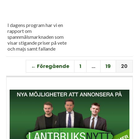
I dagens program har vi en
rapport om
spannmålsmarknaden som
visar stigande priser på vete
och majs samt fallande
priser på soja. Och så har vi
premiär för vårt
← Föregående
1
…
19
20
måndagsprogram med en
längre intervju med Erik
Stjerndahl vd för HIR Skåne,
som berättar om Borgeby
fältdagar.