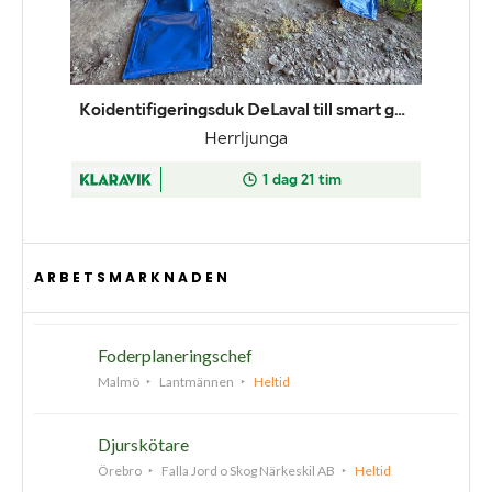
ARBETSMARKNADEN
Foderplaneringschef
Malmö
Lantmännen
Heltid
Djurskötare
Örebro
Falla Jord o Skog Närkeskil AB
Heltid