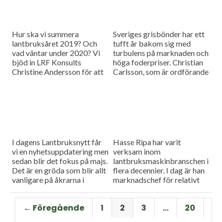
Hur ska vi summera
Sveriges grisbönder har ett
lantbruksåret 2019? Och
tufft år bakom sig med
vad väntar under 2020? Vi
turbulens på marknaden och
bjöd in LRF Konsults
höga foderpriser. Christian
Christine Andersson för att
Carlsson, som är ordförande
reda ut några av
för Skånes och Blekinges
frågetecknen i dagens
grisproducenter, vågar ändå
måndagsintervju
se positivt på det
kommande året. Hör mer i
dagens måndagsintervju.
I dagens Lantbruksnytt får
Hasse Ripa har varit
vi en nyhetsuppdatering men
verksam inom
sedan blir det fokus på majs.
lantbruksmaskinbranschen i
Det är en gröda som blir allt
flera decennier. I dag är han
vanligare på åkrarna i
marknadschef för relativt
framför allt Sydsverige. En
nystartade Swedish Agro
som vet allt om majsens
Machinery med
← Föregående
1
2
3
…
20
fördelar, men också om
huvudagenturen Claas. Hur
majsens utmaningar, är Hans
går det för Swedish Agro