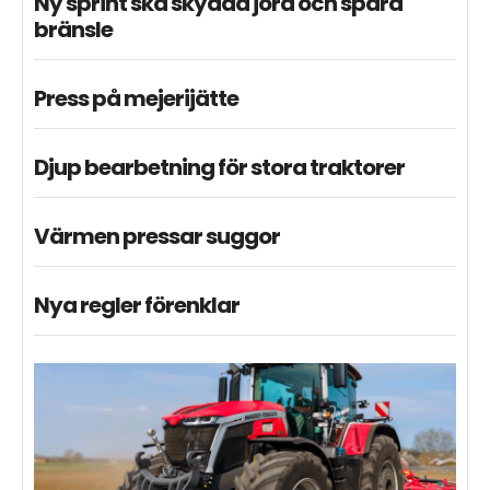
Ny sprint ska skydda jord och spara
bränsle
Press på mejerijätte
Djup bearbetning för stora traktorer
Värmen pressar suggor
Nya regler förenklar