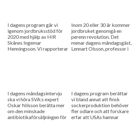
I dagens program går vi
Inom 20 eller 30 år kommer
igenom jordbruksstöd för
jordbruket genomgå en
2020 med hjälp av HIR
perenn revolution. Det
Skånes Ingemar
menar dagens måndagsgäst,
Henningsson. Vi rapporterar
Lennart Olsson, professor i
också från
hållbarhetsvetenskap vid
spannmålsmarknaden.
Lunds universitet.
I dagens måndagsintervju
I dagens program berättar
ska vi höra SVA:s expert
vi bland annat att finsk
Oskar Nilsson berätta mer
sockerproduktion behöver
om den minskade
fler odlare och att forskare
antibiotikaförsäljningen för
erfar att USAs hamnar
djuranvändning i EU.
bombarderas med afrikansk
svinpest.