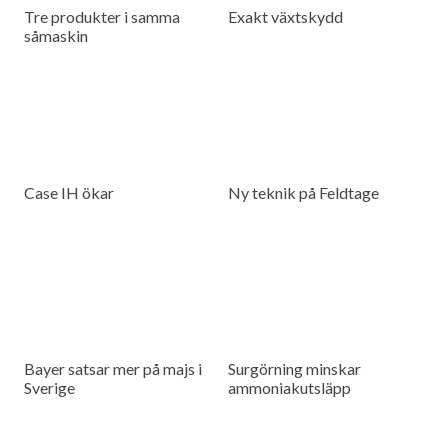
Tre produkter i samma
Exakt växtskydd
såmaskin
Case IH ökar
Ny teknik på Feldtage
Bayer satsar mer på majs i
Surgörning minskar
Sverige
ammoniakutsläpp