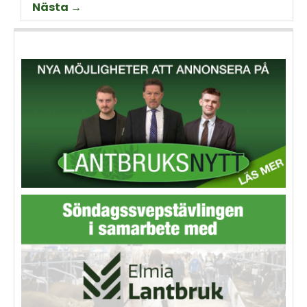
Nästa →
Thorell som började odla
Machinery?
grödan redan på 70-talet.