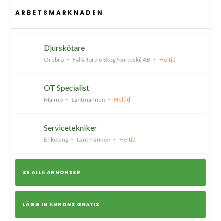
ARBETSMARKNADEN
Djurskötare
Örebro
Falla Jord o Skog Närkeskil AB
Heltid
OT Specialist
Malmö
Lantmännen
Heltid
Servicetekniker
Enköping
Lantmännen
Heltid
SE ALLA ANNONSER
LÄGG IN ANNONS GRATIS