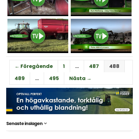
← Föregående
1
…
487
488
489
…
495
Nästa →
Senaste inslagen