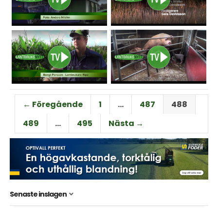
← Föregående
1
…
487
488
489
…
495
Nästa →
Senaste inslagen