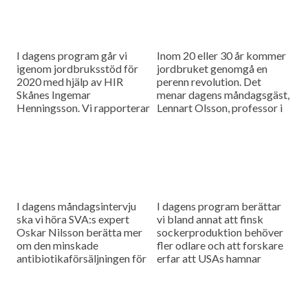
I dagens program går vi
Inom 20 eller 30 år kommer
igenom jordbruksstöd för
jordbruket genomgå en
2020 med hjälp av HIR
perenn revolution. Det
Skånes Ingemar
menar dagens måndagsgäst,
Henningsson. Vi rapporterar
Lennart Olsson, professor i
också från
hållbarhetsvetenskap vid
spannmålsmarknaden.
Lunds universitet.
I dagens måndagsintervju
I dagens program berättar
ska vi höra SVA:s expert
vi bland annat att finsk
Oskar Nilsson berätta mer
sockerproduktion behöver
om den minskade
fler odlare och att forskare
antibiotikaförsäljningen för
erfar att USAs hamnar
djuranvändning i EU.
bombarderas med afrikansk
svinpest.