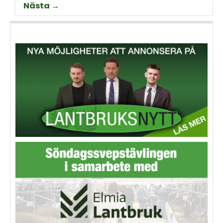
Nästa →
Thorell som började odla
Machinery?
grödan redan på 70-talet.