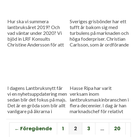
Hur ska vi summera
Sveriges grisbönder har ett
lantbruksåret 2019? Och
tufft år bakom sig med
vad väntar under 2020? Vi
turbulens på marknaden och
bjöd in LRF Konsults
höga foderpriser. Christian
Christine Andersson för att
Carlsson, som är ordförande
reda ut några av
för Skånes och Blekinges
frågetecknen i dagens
grisproducenter, vågar ändå
måndagsintervju
se positivt på det
kommande året. Hör mer i
dagens måndagsintervju.
I dagens Lantbruksnytt får
Hasse Ripa har varit
vi en nyhetsuppdatering men
verksam inom
sedan blir det fokus på majs.
lantbruksmaskinbranschen i
Det är en gröda som blir allt
flera decennier. I dag är han
vanligare på åkrarna i
marknadschef för relativt
framför allt Sydsverige. En
nystartade Swedish Agro
som vet allt om majsens
Machinery med
← Föregående
1
2
3
…
20
fördelar, men också om
huvudagenturen Claas. Hur
majsens utmaningar, är Hans
går det för Swedish Agro