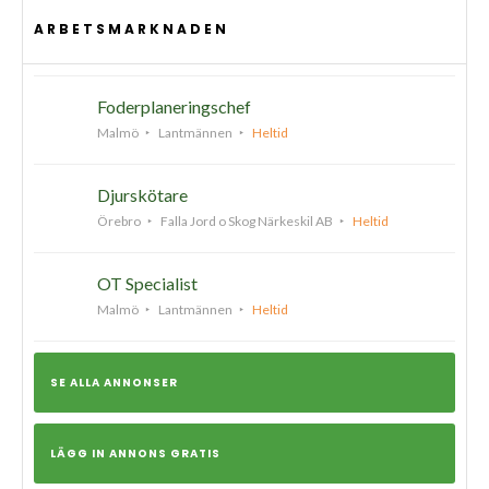
ARBETSMARKNADEN
Foderplaneringschef
Malmö
Lantmännen
Heltid
Djurskötare
Örebro
Falla Jord o Skog Närkeskil AB
Heltid
OT Specialist
Malmö
Lantmännen
Heltid
SE ALLA ANNONSER
LÄGG IN ANNONS GRATIS