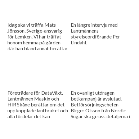
Idag ska vi träffa Mats
En längre intervju med
Jönsson, Sverige-ansvarig
Lantmännens
för Lemken. Vi har träffat
styrelseordförande Per
honom hemma på gården
Lindahl.
där han bland annat berättar
hur det är att kämpa in ett
märke på en marknad som
bitvis kan vara ganska
konservativ.
Företrädare för DataVäxt,
En ovanligt utdragen
Lantmännen Maskin och
betkampanj är avslutad.
HIR Skåne berättar om det
Betförsörjningschefen
uppkopplade lantbruket och
Birger Olsson från Nordic
alla fördelar det kan
Sugar ska ge oss detaljerna i
medföra för ökad kontroll
dagens måndagsintervju.
över såväl maskinerna som
gårdens ekonomi.