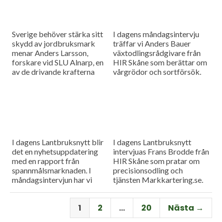
Sverige behöver stärka sitt
I dagens måndagsintervju
skydd av jordbruksmark
träffar vi Anders Bauer
menar Anders Larsson,
växtodlingsrådgivare från
forskare vid SLU Alnarp, en
HIR Skåne som berättar om
av de drivande krafterna
vårgrödor och sortförsök.
bakom föreningen Den
Goda Jorden. Idag är han på
besök i vår måndagsintervju.
Som vanligt rapporterar vi
även från
spannmålsmarknaden.
I dagens Lantbruksnytt blir
I dagens Lantbruksnytt
det en nyhetsuppdatering
intervjuas Frans Brodde från
med en rapport från
HIR Skåne som pratar om
spannmålsmarknaden. I
precisionsodling och
måndagsintervjun har vi
tjänsten Markkartering.se.
besök av Tornums förre vd
Det blir också en
Per Larsson som idag har
nyhetsuppdatering med en
1
2
…
20
Nästa →
rollen som senior advisor på
rapport från
företaget.
spannmålsmarknaden.