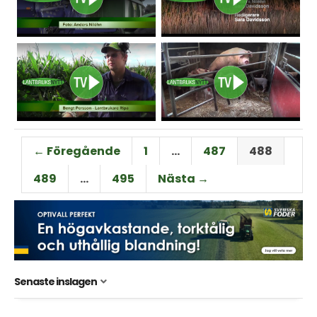
← Föregående
1
…
487
488
489
…
495
Nästa →
Senaste inslagen