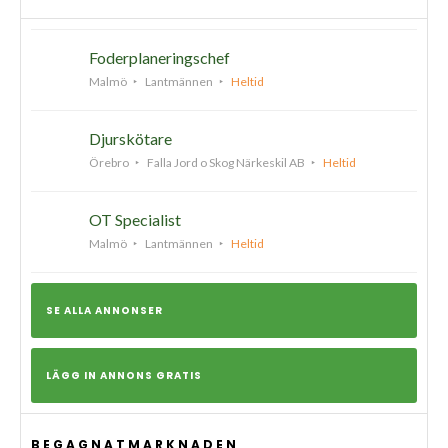
Foderplaneringschef
Malmö
Lantmännen
Heltid
Djurskötare
Örebro
Falla Jord o Skog Närkeskil AB
Heltid
OT Specialist
Malmö
Lantmännen
Heltid
SE ALLA ANNONSER
LÄGG IN ANNONS GRATIS
BEGAGNATMARKNADEN