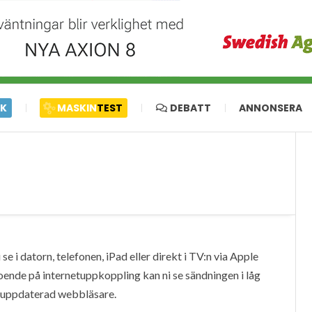
IK
MASKIN
TEST
DEBATT
ANNONSERA
e i datorn, telefonen, iPad eller direkt i TV:n via Apple
oende på internetuppkoppling kan ni se sändningen i låg
en uppdaterad webbläsare.