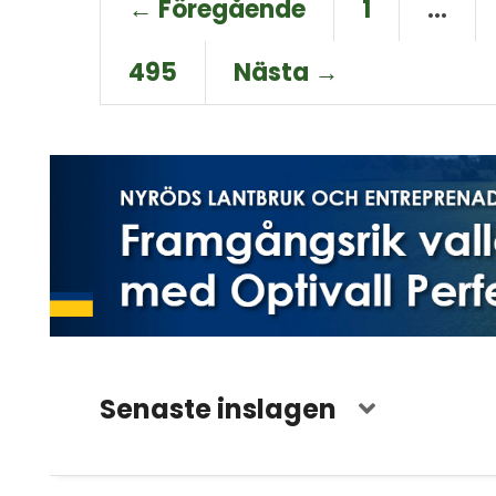
← Föregående
1
…
495
Nästa →
Senaste inslagen