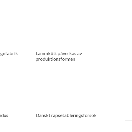
agnfabrik
Lammkött påverkas av
produktionsformen
indus
Danskt rapsetableringsförsök