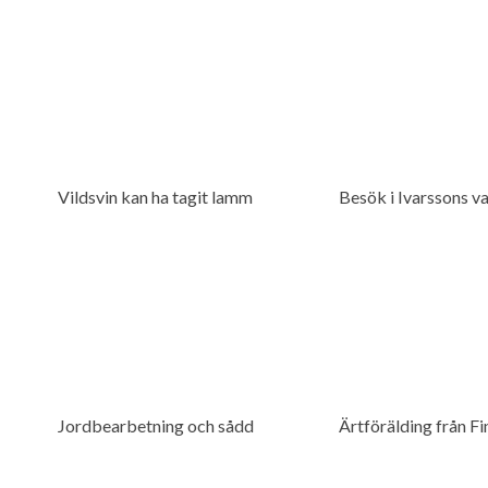
Vildsvin kan ha tagit lamm
Besök i Ivarssons v
Jordbearbetning och sådd
Ärtförälding från F