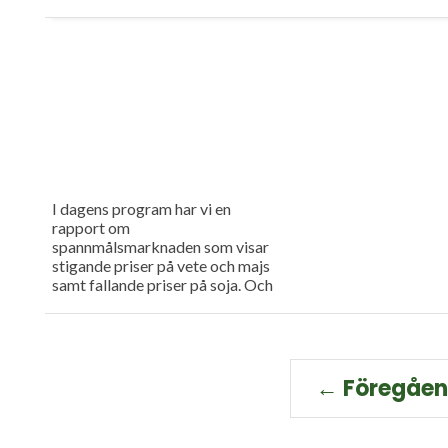
I dagens program har vi en
rapport om
spannmålsmarknaden som visar
stigande priser på vete och majs
samt fallande priser på soja. Och
så har vi premiär för vårt
måndagsprogram med en längre
intervju med Erik Stjerndahl vd
för HIR Skåne, som berättar om
Borgeby fältdagar.
← Föregåe