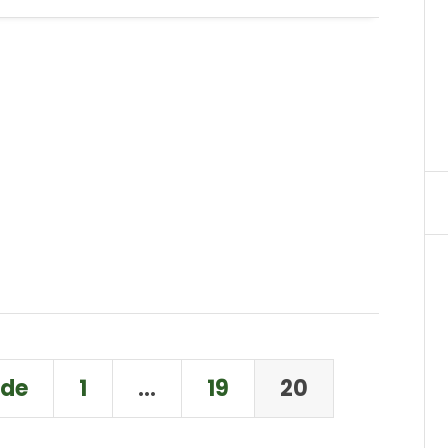
nde
1
…
19
20