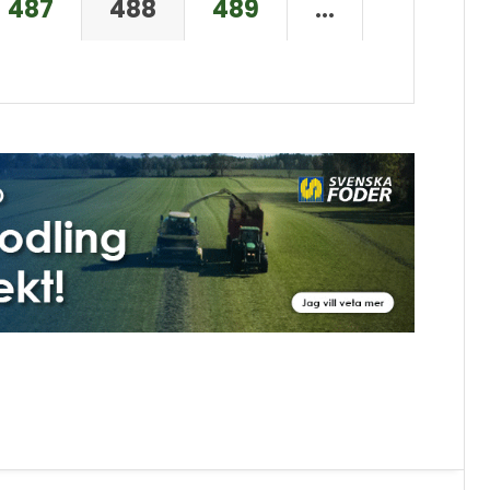
487
488
489
…