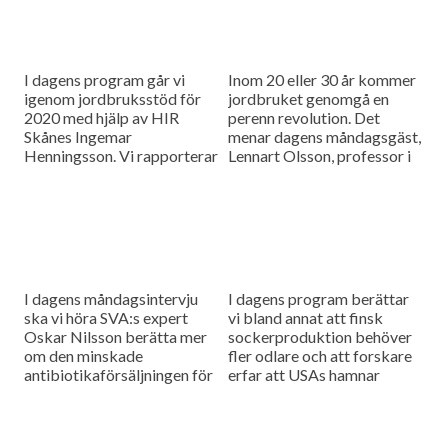
I dagens program går vi
Inom 20 eller 30 år kommer
igenom jordbruksstöd för
jordbruket genomgå en
2020 med hjälp av HIR
perenn revolution. Det
Skånes Ingemar
menar dagens måndagsgäst,
Henningsson. Vi rapporterar
Lennart Olsson, professor i
också från
hållbarhetsvetenskap vid
spannmålsmarknaden.
Lunds universitet.
I dagens måndagsintervju
I dagens program berättar
ska vi höra SVA:s expert
vi bland annat att finsk
Oskar Nilsson berätta mer
sockerproduktion behöver
om den minskade
fler odlare och att forskare
antibiotikaförsäljningen för
erfar att USAs hamnar
djuranvändning i EU.
bombarderas med afrikansk
svinpest.