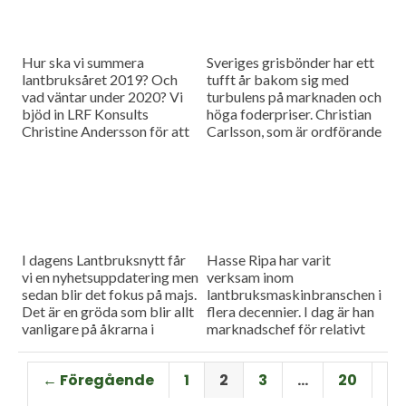
Hur ska vi summera
Sveriges grisbönder har ett
lantbruksåret 2019? Och
tufft år bakom sig med
vad väntar under 2020? Vi
turbulens på marknaden och
bjöd in LRF Konsults
höga foderpriser. Christian
Christine Andersson för att
Carlsson, som är ordförande
reda ut några av
för Skånes och Blekinges
frågetecknen i dagens
grisproducenter, vågar ändå
måndagsintervju
se positivt på det
kommande året. Hör mer i
dagens måndagsintervju.
I dagens Lantbruksnytt får
Hasse Ripa har varit
vi en nyhetsuppdatering men
verksam inom
sedan blir det fokus på majs.
lantbruksmaskinbranschen i
Det är en gröda som blir allt
flera decennier. I dag är han
vanligare på åkrarna i
marknadschef för relativt
framför allt Sydsverige. En
nystartade Swedish Agro
som vet allt om majsens
Machinery med
← Föregående
1
2
3
…
20
fördelar, men också om
huvudagenturen Claas. Hur
majsens utmaningar, är Hans
går det för Swedish Agro