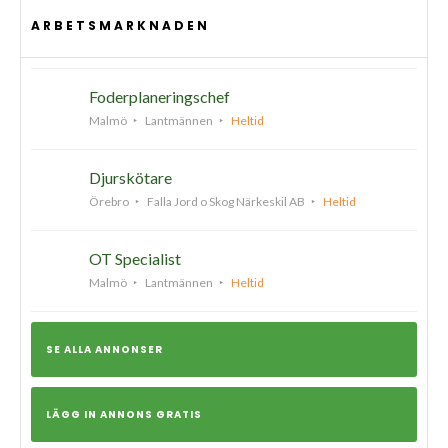
ARBETSMARKNADEN
Foderplaneringschef
Malmö
Lantmännen
Heltid
Djurskötare
Örebro
Falla Jord o Skog Närkeskil AB
Heltid
OT Specialist
Malmö
Lantmännen
Heltid
SE ALLA ANNONSER
LÄGG IN ANNONS GRATIS