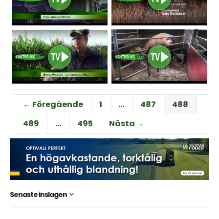
← Föregående
1
…
487
488
489
…
495
Nästa →
Senaste inslagen