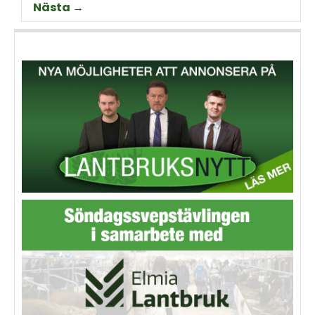
Nästa →
Thorell som började odla
Machinery?
grödan redan på 70-talet.