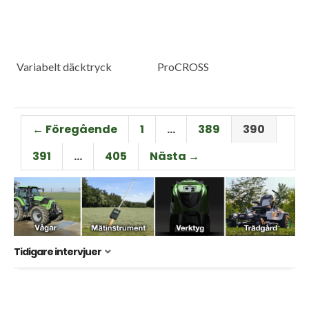
Variabelt däcktryck
ProCROSS
← Föregående
1
…
389
390
391
…
405
Nästa →
Tidigare intervjuer