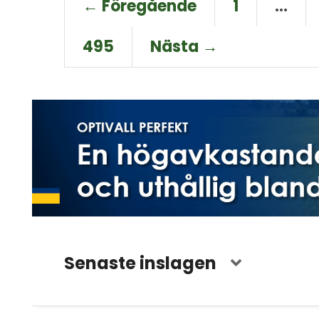
← Föregående
1
…
495
Nästa →
Senaste inslagen