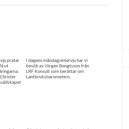
vju pratar
I dagens måndagsintervju har vi
få ut
besök av Jörgen Bengtsson från
äringarna.
LRF Konsult som berättar om
Christer
Lantbruksbarometern.
ssällskapet
sprojekt i
d