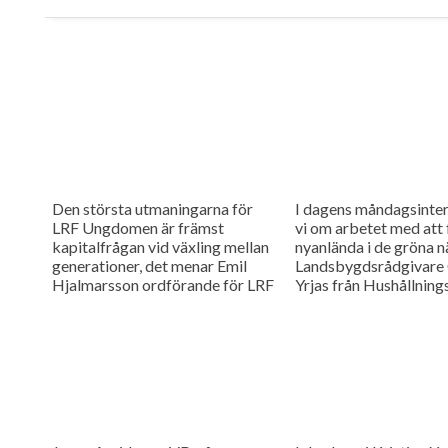
Den största utmaningarna för
I dagens måndagsinter
LRF Ungdomen är främst
vi om arbetet med att 
kapitalfrågan vid växling mellan
nyanlända i de gröna n
generationer, det menar Emil
Landsbygdsrådgivare 
Hjalmarsson ordförande för LRF
Yrjas från Hushållning
Ungdomen Skåne som är gäst i
berättar om matchning
vår måndagsintervju.
Skåne i samarbete me
Arbetsförmedlingen.