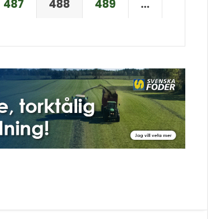
487
488
489
…