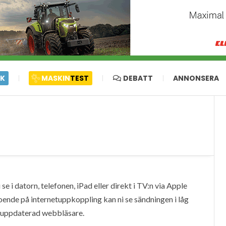
IK
MASKIN
TEST
DEBATT
ANNONSERA
e i datorn, telefonen, iPad eller direkt i TV:n via Apple
oende på internetuppkoppling kan ni se sändningen i låg
en uppdaterad webbläsare.