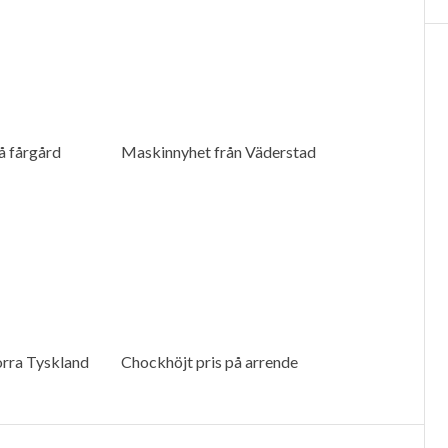
å fårgård
Maskinnyhet från Väderstad
orra Tyskland
Chockhöjt pris på arrende