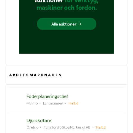
ARBETSMARKNADEN
Foderplaneringschef
Malmö
Lantmännen
Heltid
Djurskötare
Örebro
Falla Jord o Skog Närkeskil AB
Heltid