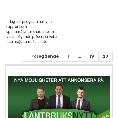
I dagens program har vi en
rapport om
spannmålsmarknaden som
visar stigande priser på vete
och majs samt fallande
priser på soja. Och så har vi
premiär för vårt
← Föregående
1
…
19
20
måndagsprogram med en
längre intervju med Erik
Stjerndahl vd för HIR Skåne,
som berättar om Borgeby
fältdagar.