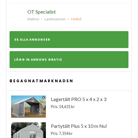
OT Specialist
Malmö
Lantmännen
Heltid
SE ALLA ANNONSER
LÄGG IN ANNONS GRATIS
BEGAGNATMARKNADEN
Lagertält PRO 5 x 4 x 2 x 3
Pris: 14,631 kr
Partytält Plus 5 x 10 m Nu!
Pris: 7,354 kr