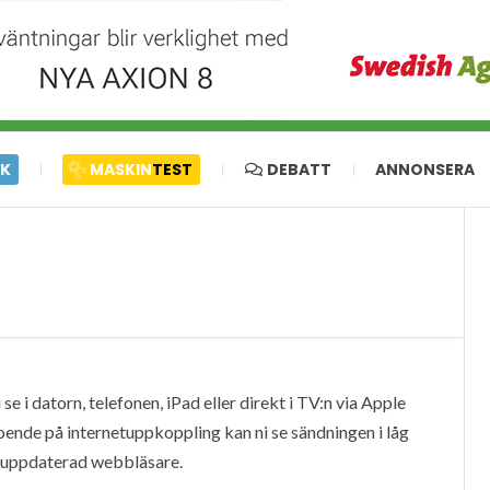
IK
MASKIN
TEST
DEBATT
ANNONSERA
e i datorn, telefonen, iPad eller direkt i TV:n via Apple
oende på internetuppkoppling kan ni se sändningen i låg
en uppdaterad webbläsare.