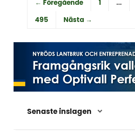
← Föregående
1
…
495
Nästa →
Senaste inslagen