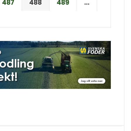
487
488
489
…