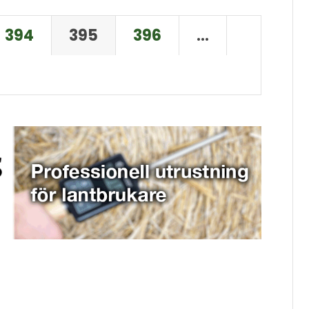
394
395
396
…