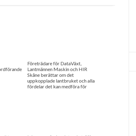
Företrädare för DataVäxt,
ordförande
Lantmännen Maskin och HIR
Skåne berättar om det
uppkopplade lantbruket och alla
fördelar det kan medföra för
ökad kontroll över såväl
maskinerna som gårdens
ekonomi.