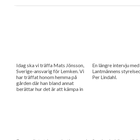
Idag ska vi träffa Mats Jönsson,
En längre intervju med
Sverige-ansvarig för Lemken. Vi
Lantmännens styrelse
har träffat honom hemma på
Per Lindahl.
gården där han bland annat
berättar hur det är att kämpa in
ett märke på en marknad som
bitvis kan vara ganska
konservativ.