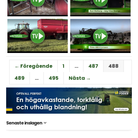
← Föregående
1
…
487
488
489
…
495
Nästa →
Senaste inslagen