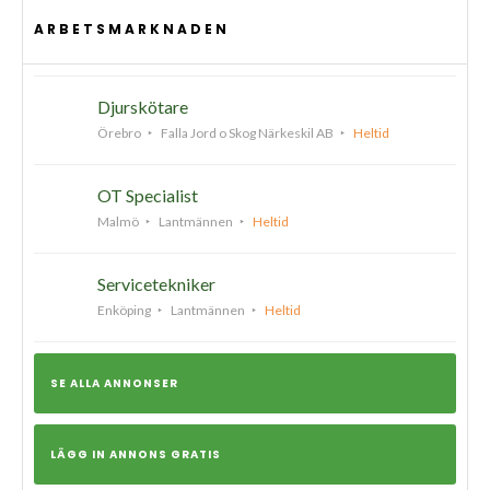
ARBETSMARKNADEN
Djurskötare
Örebro
Falla Jord o Skog Närkeskil AB
Heltid
OT Specialist
Malmö
Lantmännen
Heltid
Servicetekniker
Enköping
Lantmännen
Heltid
SE ALLA ANNONSER
LÄGG IN ANNONS GRATIS