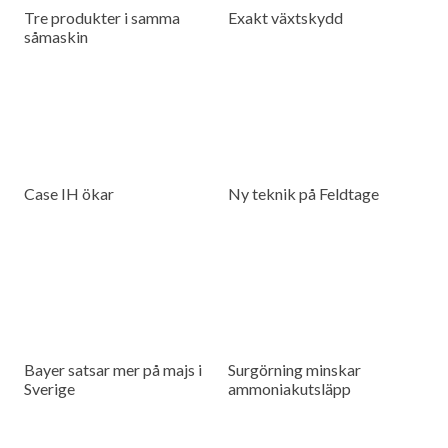
Tre produkter i samma
Exakt växtskydd
såmaskin
Case IH ökar
Ny teknik på Feldtage
Bayer satsar mer på majs i
Surgörning minskar
Sverige
ammoniakutsläpp