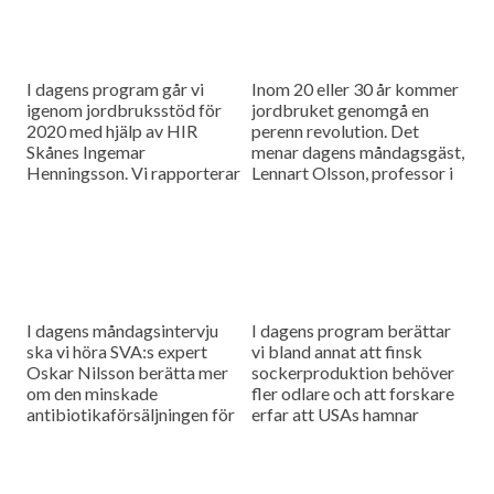
I dagens program går vi
Inom 20 eller 30 år kommer
igenom jordbruksstöd för
jordbruket genomgå en
2020 med hjälp av HIR
perenn revolution. Det
Skånes Ingemar
menar dagens måndagsgäst,
Henningsson. Vi rapporterar
Lennart Olsson, professor i
också från
hållbarhetsvetenskap vid
spannmålsmarknaden.
Lunds universitet.
I dagens måndagsintervju
I dagens program berättar
ska vi höra SVA:s expert
vi bland annat att finsk
Oskar Nilsson berätta mer
sockerproduktion behöver
om den minskade
fler odlare och att forskare
antibiotikaförsäljningen för
erfar att USAs hamnar
djuranvändning i EU.
bombarderas med afrikansk
svinpest.