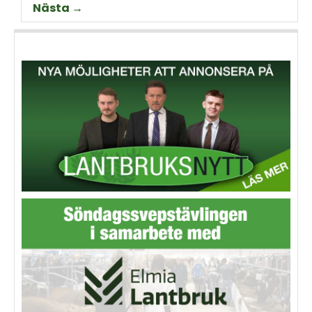
Nästa →
Thorell som började odla
Machinery?
grödan redan på 70-talet.