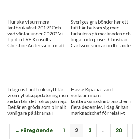
Hur ska vi summera
Sveriges grisbönder har ett
lantbruksåret 2019? Och
tufft år bakom sig med
vad väntar under 2020? Vi
turbulens på marknaden och
bjöd in LRF Konsults
höga foderpriser. Christian
Christine Andersson för att
Carlsson, som är ordförande
reda ut några av
för Skånes och Blekinges
frågetecknen i dagens
grisproducenter, vågar ändå
måndagsintervju
se positivt på det
kommande året. Hör mer i
dagens måndagsintervju.
I dagens Lantbruksnytt får
Hasse Ripa har varit
vi en nyhetsuppdatering men
verksam inom
sedan blir det fokus på majs.
lantbruksmaskinbranschen i
Det är en gröda som blir allt
flera decennier. I dag är han
vanligare på åkrarna i
marknadschef för relativt
framför allt Sydsverige. En
nystartade Swedish Agro
som vet allt om majsens
Machinery med
← Föregående
1
2
3
…
20
fördelar, men också om
huvudagenturen Claas. Hur
majsens utmaningar, är Hans
går det för Swedish Agro