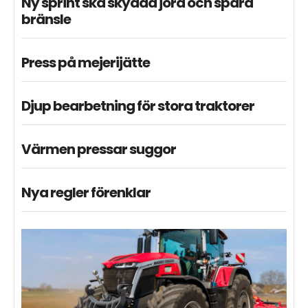
Ny sprint ska skydda jord och spara
bränsle
Press på mejerijätte
Djup bearbetning för stora traktorer
Värmen pressar suggor
Nya regler förenklar