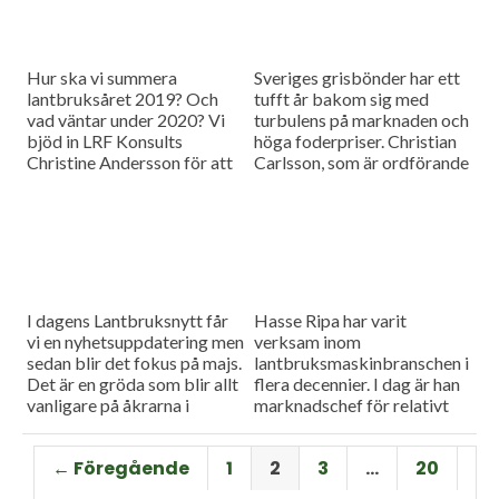
Hur ska vi summera
Sveriges grisbönder har ett
lantbruksåret 2019? Och
tufft år bakom sig med
vad väntar under 2020? Vi
turbulens på marknaden och
bjöd in LRF Konsults
höga foderpriser. Christian
Christine Andersson för att
Carlsson, som är ordförande
reda ut några av
för Skånes och Blekinges
frågetecknen i dagens
grisproducenter, vågar ändå
måndagsintervju
se positivt på det
kommande året. Hör mer i
dagens måndagsintervju.
I dagens Lantbruksnytt får
Hasse Ripa har varit
vi en nyhetsuppdatering men
verksam inom
sedan blir det fokus på majs.
lantbruksmaskinbranschen i
Det är en gröda som blir allt
flera decennier. I dag är han
vanligare på åkrarna i
marknadschef för relativt
framför allt Sydsverige. En
nystartade Swedish Agro
som vet allt om majsens
Machinery med
← Föregående
1
2
3
…
20
fördelar, men också om
huvudagenturen Claas. Hur
majsens utmaningar, är Hans
går det för Swedish Agro