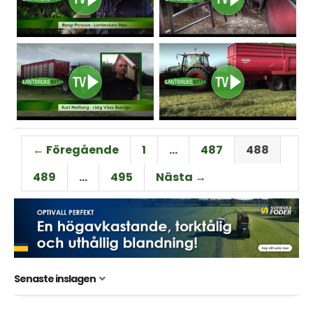
← Föregående
1
…
487
488
489
…
495
Nästa →
Senaste inslagen