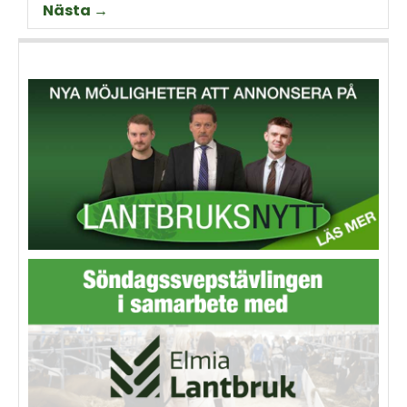
Nästa →
Thorell som började odla
Machinery?
grödan redan på 70-talet.