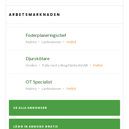
ARBETSMARKNADEN
Foderplaneringschef
Malmö
Lantmännen
Heltid
Djurskötare
Örebro
Falla Jord o Skog Närkeskil AB
Heltid
OT Specialist
Malmö
Lantmännen
Heltid
SE ALLA ANNONSER
LÄGG IN ANNONS GRATIS