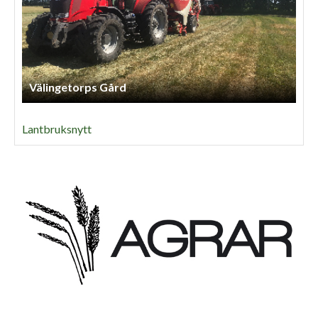
Välingetorps Gård