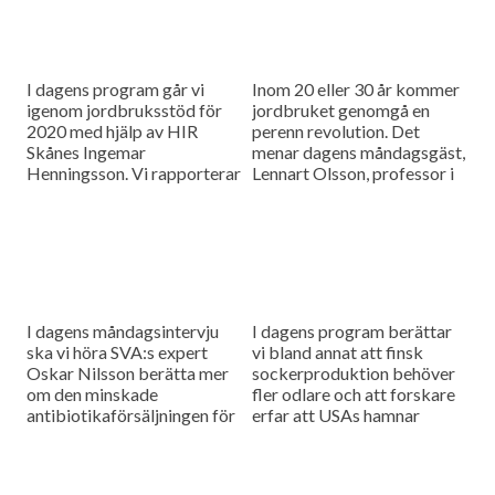
I dagens program går vi
Inom 20 eller 30 år kommer
igenom jordbruksstöd för
jordbruket genomgå en
2020 med hjälp av HIR
perenn revolution. Det
Skånes Ingemar
menar dagens måndagsgäst,
Henningsson. Vi rapporterar
Lennart Olsson, professor i
också från
hållbarhetsvetenskap vid
spannmålsmarknaden.
Lunds universitet.
I dagens måndagsintervju
I dagens program berättar
ska vi höra SVA:s expert
vi bland annat att finsk
Oskar Nilsson berätta mer
sockerproduktion behöver
om den minskade
fler odlare och att forskare
antibiotikaförsäljningen för
erfar att USAs hamnar
djuranvändning i EU.
bombarderas med afrikansk
svinpest.