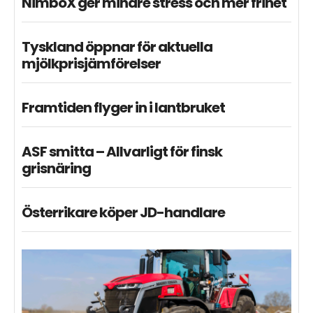
NimboX ger mindre stress och mer frihet
Tyskland öppnar för aktuella
mjölkprisjämförelser
Framtiden flyger in i lantbruket
ASF smitta – Allvarligt för finsk
grisnäring
Österrikare köper JD-handlare