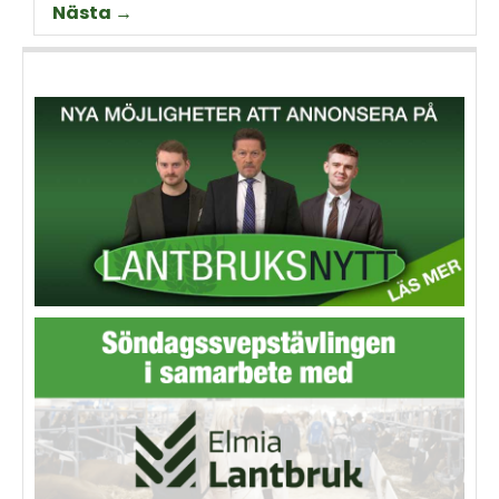
Nästa →
Thorell som började odla
Machinery?
grödan redan på 70-talet.