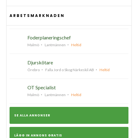
ARBETSMARKNADEN
Foderplaneringschef
Malmö
Lantmännen
Heltid
Djurskötare
Örebro
Falla Jord o Skog Närkeskil AB
Heltid
OT Specialist
Malmö
Lantmännen
Heltid
SE ALLA ANNONSER
LÄGG IN ANNONS GRATIS