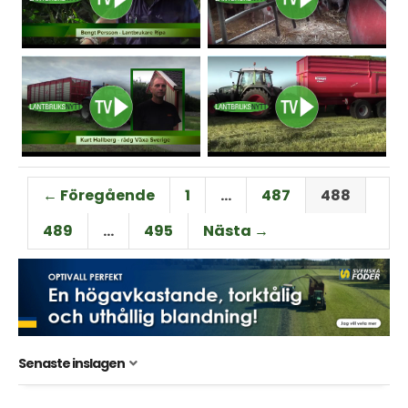
← Föregående
1
…
487
488
489
…
495
Nästa →
Senaste inslagen