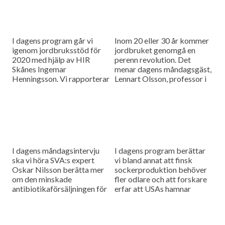
I dagens program går vi
Inom 20 eller 30 år kommer
igenom jordbruksstöd för
jordbruket genomgå en
2020 med hjälp av HIR
perenn revolution. Det
Skånes Ingemar
menar dagens måndagsgäst,
Henningsson. Vi rapporterar
Lennart Olsson, professor i
också från
hållbarhetsvetenskap vid
spannmålsmarknaden.
Lunds universitet.
I dagens måndagsintervju
I dagens program berättar
ska vi höra SVA:s expert
vi bland annat att finsk
Oskar Nilsson berätta mer
sockerproduktion behöver
om den minskade
fler odlare och att forskare
antibiotikaförsäljningen för
erfar att USAs hamnar
djuranvändning i EU.
bombarderas med afrikansk
svinpest.