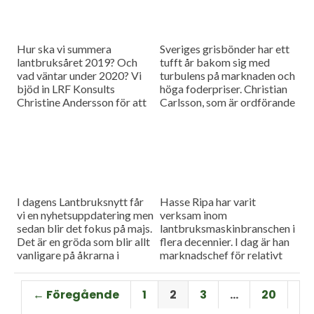
Hur ska vi summera
Sveriges grisbönder har ett
lantbruksåret 2019? Och
tufft år bakom sig med
vad väntar under 2020? Vi
turbulens på marknaden och
bjöd in LRF Konsults
höga foderpriser. Christian
Christine Andersson för att
Carlsson, som är ordförande
reda ut några av
för Skånes och Blekinges
frågetecknen i dagens
grisproducenter, vågar ändå
måndagsintervju
se positivt på det
kommande året. Hör mer i
dagens måndagsintervju.
I dagens Lantbruksnytt får
Hasse Ripa har varit
vi en nyhetsuppdatering men
verksam inom
sedan blir det fokus på majs.
lantbruksmaskinbranschen i
Det är en gröda som blir allt
flera decennier. I dag är han
vanligare på åkrarna i
marknadschef för relativt
framför allt Sydsverige. En
nystartade Swedish Agro
som vet allt om majsens
Machinery med
← Föregående
1
2
3
…
20
fördelar, men också om
huvudagenturen Claas. Hur
majsens utmaningar, är Hans
går det för Swedish Agro