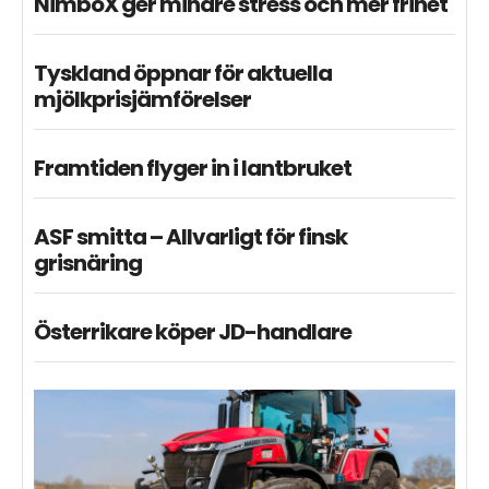
NimboX ger mindre stress och mer frihet
Tyskland öppnar för aktuella
mjölkprisjämförelser
Framtiden flyger in i lantbruket
ASF smitta – Allvarligt för finsk
grisnäring
Österrikare köper JD-handlare