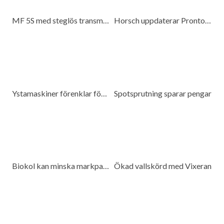
MF 5S med steglös transmission
Horsch uppdaterar Pronto 6 DC
Ystamaskiner förenklar för kunderna
Spotsprutning sparar pengar
Biokol kan minska markpackning
Ökad vallskörd med Vixeran