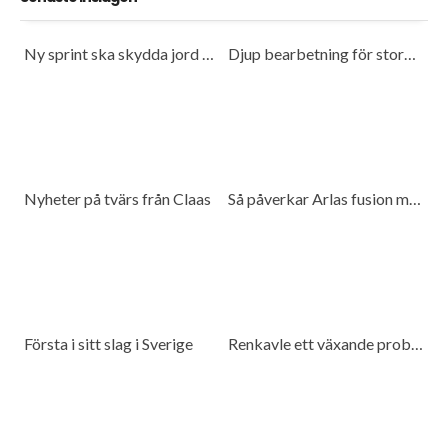
Ny sprint ska skydda jord och spara bränsle
Djup bearbetning för stora traktorer
Nyheter på tvärs från Claas
Så påverkar Arlas fusion med DMK mjölkproducenter
Första i sitt slag i Sverige
Renkavle ett växande problem