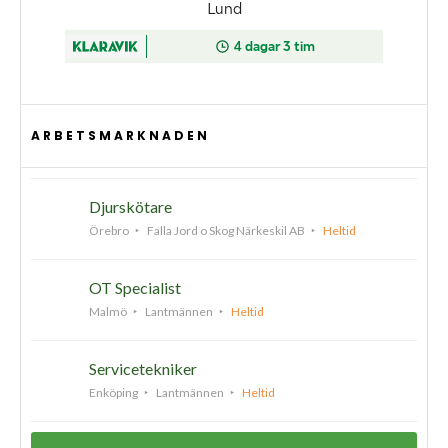
ARBETSMARKNADEN
Djurskötare
Örebro
Falla Jord o Skog Närkeskil AB
Heltid
OT Specialist
Malmö
Lantmännen
Heltid
Servicetekniker
Enköping
Lantmännen
Heltid