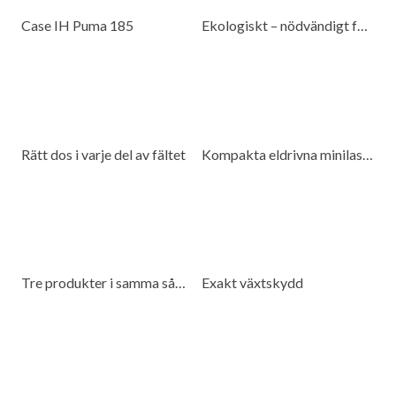
Case IH Puma 185
Ekologiskt – nödvändigt för beredskap
Rätt dos i varje del av fältet
Kompakta eldrivna minilastare för många miljöer
Tre produkter i samma såmaskin
Exakt växtskydd