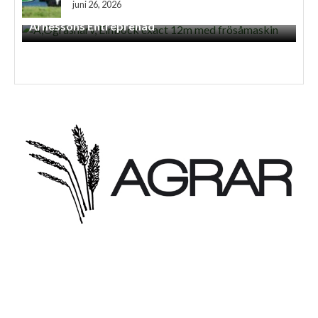
juni 26, 2026
Väståkra Gård