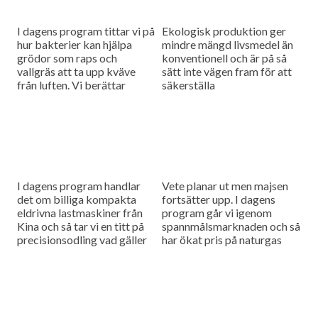
I dagens program tittar vi på
Ekologisk produktion ger
hur bakterier kan hjälpa
mindre mängd livsmedel än
grödor som raps och
konventionell och är på så
vallgräs att ta upp kväve
sätt inte vägen fram för att
från luften. Vi berättar
säkerställa
också om ett försök med
livsmedelsberedskapen,
biokol som...
men tar man hänsyn till att
konventionell produktion
kan störas...
I dagens program handlar
Vete planar ut men majsen
det om billiga kompakta
fortsätter upp. I dagens
eldrivna lastmaskiner från
program går vi igenom
Kina och så tar vi en titt på
spannmålsmarknaden och så
precisionsodling vad gäller
har ökat pris på naturgas
växtskydd.
fått gödselpriset att börja
stiga igen, även i Sverige.