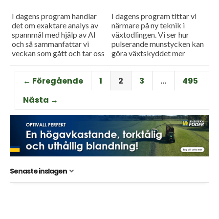
I dagens program handlar
I dagens program tittar vi
det om exaktare analys av
närmare på ny teknik i
spannmål med hjälp av AI
växtodlingen. Vi ser hur
och så sammanfattar vi
pulserande munstycken kan
veckan som gått och tar oss
göra växtskyddet mer
an en ny tävlingsfråga.
träffsäkert och hur en
såmaskin med tre separata
← Föregående
1
2
3
…
495
tankar kan...
Nästa →
Senaste inslagen