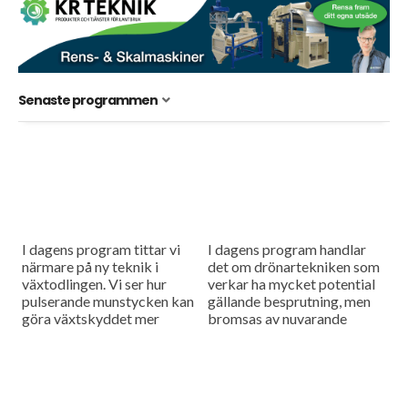
Senaste programmen
I dagens program tittar vi
I dagens program handlar
närmare på ny teknik i
det om drönartekniken som
växtodlingen. Vi ser hur
verkar ha mycket potential
pulserande munstycken kan
gällande besprutning, men
göra växtskyddet mer
bromsas av nuvarande
träffsäkert och hur en
regelverk. Vi får också höra
såmaskin med tre separata
om företaget Ystamaskiners
tankar kan...
arbete med
webbtillgänglighet och...