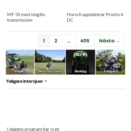
MF 5S med steglös
Horsch uppdaterar Pronto 6
transmission
DC
1
2
…
405
Nästa →
Tidigare intervjuer
I dagens program har vi en