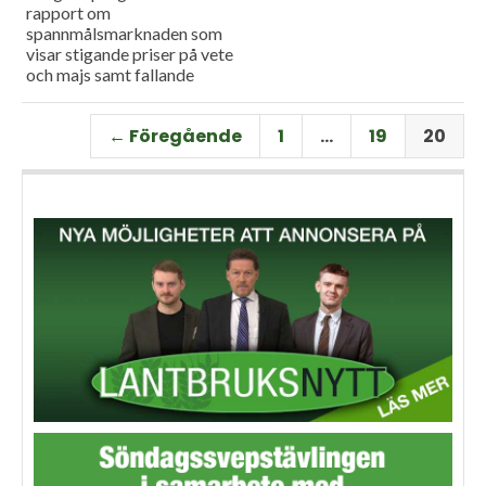
rapport om
spannmålsmarknaden som
visar stigande priser på vete
och majs samt fallande
priser på soja. Och så har vi
premiär för vårt
← Föregående
1
…
19
20
måndagsprogram med en
längre intervju med Erik
Stjerndahl vd för HIR Skåne,
som berättar om Borgeby
fältdagar.