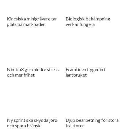
Kinesiska minigrävare tar
Biologisk bekämpning
plats på marknaden
verkar fungera
NimboX ger mindre stress
Framtiden flyger in i
och mer frihet
lantbruket
Ny sprint ska skydda jord
Djup bearbetning för stora
och spara bränsle
traktorer