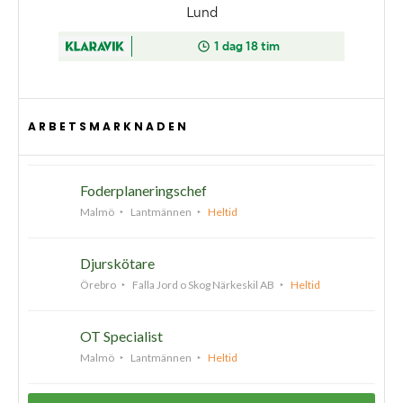
ARBETSMARKNADEN
Foderplaneringschef
Malmö
Lantmännen
Heltid
Djurskötare
Örebro
Falla Jord o Skog Närkeskil AB
Heltid
OT Specialist
Malmö
Lantmännen
Heltid