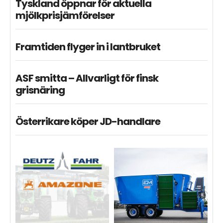
Tyskland öppnar för aktuella
mjölkprisjämförelser
Framtiden flyger in i lantbruket
ASF smitta – Allvarligt för finsk
grisnäring
Österrikare köper JD-handlare