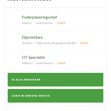
Foderplaneringschef
Malmö
Lantmännen
Heltid
Djurskötare
Örebro
Falla Jord o Skog Närkeskil AB
Heltid
OT Specialist
Malmö
Lantmännen
Heltid
SE ALLA ANNONSER
LÄGG IN ANNONS GRATIS