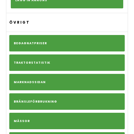
LÄGG IN ANNONS
ÖVRIGT
BEGAGNATPRISER
TRAKTORSTATISTIK
MARKNADSSIDAN
BRÄNSLEFÖRBRUKNING
MÄSSOR