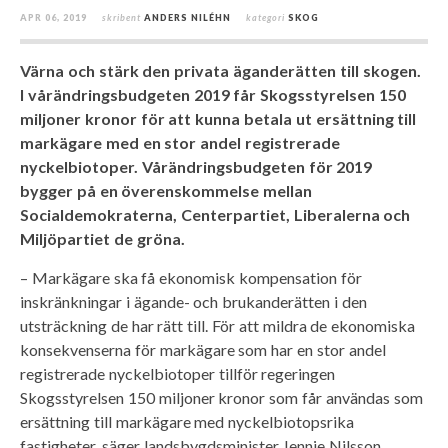
APR 06, 2019
skribent
ANDERS NILÉHN
kategori
SKOG
Värna och stärk den privata äganderätten till skogen.
I vårändringsbudgeten 2019 får Skogsstyrelsen 150
miljoner kronor för att kunna betala ut ersättning till
markägare med en stor andel registrerade
nyckelbiotoper. Vårändringsbudgeten för 2019
bygger på en överenskommelse mellan
Socialdemokraterna, Centerpartiet, Liberalerna och
Miljöpartiet de gröna.
– Markägare ska få ekonomisk kompensation för
inskränkningar i ägande- och brukanderätten i den
utsträckning de har rätt till. För att mildra de ekonomiska
konsekvenserna för markägare som har en stor andel
registrerade nyckelbiotoper tillför regeringen
Skogsstyrelsen 150 miljoner kronor som får användas som
ersättning till markägare med nyckelbiotopsrika
fastigheter, säger landsbygdsminister Jennie Nilsson.