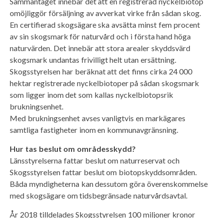
Sammantaget innebär det att en registrerad nyckelbiotop
omöjliggör försäljning av avverkat virke från sådan skog.
En certifierad skogsägare ska avsätta minst fem procent
av sin skogsmark för naturvård och i första hand höga
naturvärden. Det innebär att stora arealer skyddsvärd
skogsmark undantas frivilligt helt utan ersättning.
Skogsstyrelsen har beräknat att det finns cirka 24 000
hektar registrerade nyckelbiotoper på sådan skogsmark
som ligger inom det som kallas nyckelbiotopsrik
brukningsenhet.
Med brukningsenhet avses vanligtvis en markägares
samtliga fastigheter inom en kommunavgränsning.
Hur tas beslut om områdesskydd?
Länsstyrelserna fattar beslut om naturreservat och
Skogsstyrelsen fattar beslut om biotopskyddsområden.
Båda myndigheterna kan dessutom göra överenskommelse
med skogsägare om tidsbegränsade naturvårdsavtal.
År 2018 tilldelades Skogsstyrelsen 100 miljoner kronor