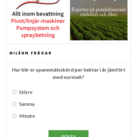
NILÉHN FRÅGAR
Hur blir er spannmålsskörd per hektar i år jämfört
med normalt?
Större
Samma
Mindre