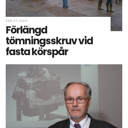
FEB 27, 2010
Förlängd
tömningsskruv vid
fasta körspår