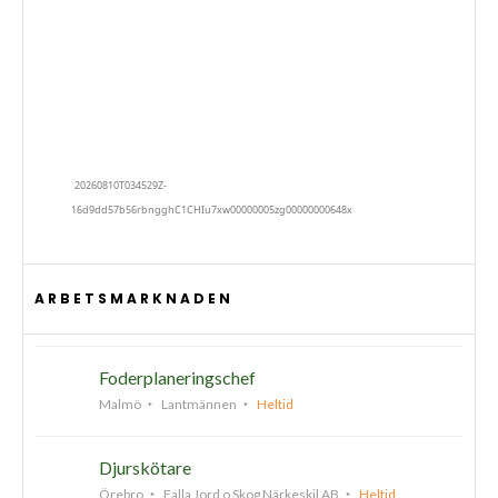
ARBETSMARKNADEN
Foderplaneringschef
Malmö
Lantmännen
Heltid
Djurskötare
Örebro
Falla Jord o Skog Närkeskil AB
Heltid