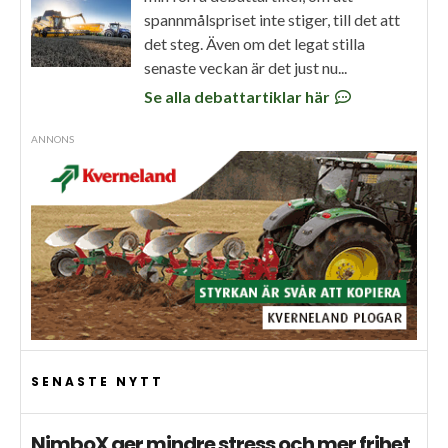
spannmålspriset inte stiger, till det att
det steg. Även om det legat stilla
senaste veckan är det just nu...
Se alla debattartiklar här
ANNONS
SENASTE NYTT
NimboX ger mindre stress och mer frihet