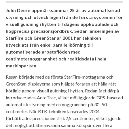
John Deere uppmärksammar 25 år av automatiserad
styrning och utvecklingen från de första systemen för
visuell guidning i hytten till dagens uppkopplade och
högprecisa precisionsjordbruk. Sedan lanseringen av
StarFire och GreenStar år 2001 har tekniken
utvecklats från enkel parallellkörning till
automatiserade arbetsflöden med
centimeternoggrannhet och realtidsdata i hela
maskinparken.
Resan började med de första StarFire-mottagarna och
GreenStar-displayerna som hjälpte föraren att hålla rätt
körlinje genom visuell guidning i hytten. Redan året därpå
introducerades AutoTrac, vilket möjliggjorde GPS-baserad
automatisk styrning med en noggrannhet på 30–50
centimeter. När RTK-tekniken lanserades 2004
förbättrades precisionen till ±2,5 centimeter, vilket gjorde
det möjligt att återanvända samma körspår över flera