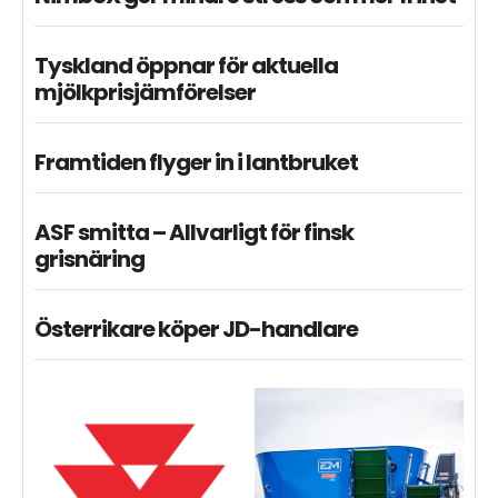
Tyskland öppnar för aktuella
mjölkprisjämförelser
Framtiden flyger in i lantbruket
ASF smitta – Allvarligt för finsk
grisnäring
Österrikare köper JD-handlare