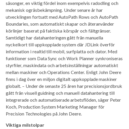
säsonger, en viktig fördel inom exempelvis radodling och
mekanisk ogräsbekämpning. Under senare år har
utvecklingen fortsatt med AutoPath Rows och AutoPath
Boundaries, som automatiskt skapar och återanvänder
körlinjer baserat på faktiska körspår och fältgränser.
Samtidigt har datahanteringen gått från manuella
nyckelkort till uppkopplade system där JDLink överför
information i realtid till mobil, surfplatta och dator. Med
funktioner som Data Sync och Work Planner synkroniseras
styrfiler, maskindata och arbetsinställningar automatiskt
mellan maskiner och Operations Center. Enligt John Deere
finns i dag över en miljon digitalt uppkopplade maskiner
globalt. – Under de senaste 25 åren har precisionsjordbruk
gått från visuell guidning och manuell datahantering till
integrerade och automatiserade arbetsflöden, säger Peter
Koch, Production System Marketing Manager för
Precision Technologies på John Deere.
Viktiga milstolpar