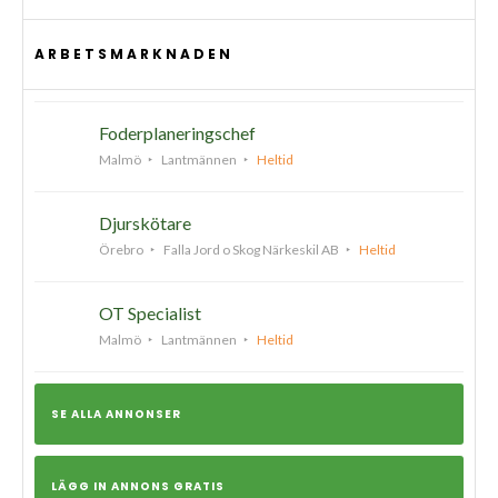
ARBETSMARKNADEN
Foderplaneringschef
Malmö
Lantmännen
Heltid
Djurskötare
Örebro
Falla Jord o Skog Närkeskil AB
Heltid
OT Specialist
Malmö
Lantmännen
Heltid
SE ALLA ANNONSER
LÄGG IN ANNONS GRATIS