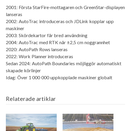
2001: Första StarFire-mottagaren och GreenStar-displayen
lanseras
2002: AutoTrac introduceras och JDLink kopplar upp
maskiner
2003: Skördekartor får bred användning
2004: AutoTrac med RTK når ±2,5 cm noggrannhet
2020: AutoPath Rows lanseras
2022: Work Planner introduceras
Sedan 2024: AutoPath Boundaries möjliggör automatiskt
skapade körlinjer
Idag: Över 1 000 000 uppkopplade maskiner globalt
Relaterade artiklar