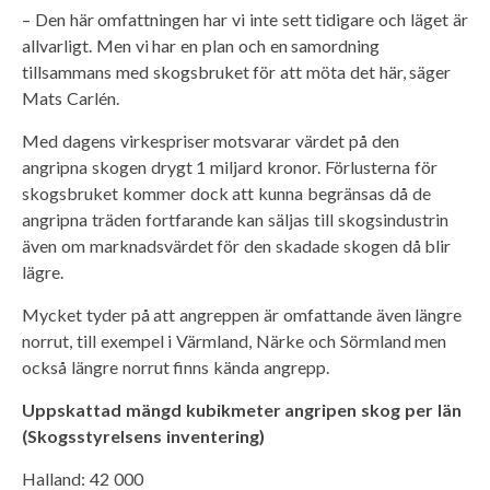
– Den här omfattningen har vi inte sett tidigare och läget är
allvarligt. Men vi har en plan och en samordning
tillsammans med skogsbruket för att möta det här, säger
Mats Carlén.
Med dagens virkespriser motsvarar värdet på den
angripna skogen drygt 1 miljard kronor. Förlusterna för
skogsbruket kommer dock att kunna begränsas då de
angripna träden fortfarande kan säljas till skogsindustrin
även om marknadsvärdet för den skadade skogen då blir
lägre.
Mycket tyder på att angreppen är omfattande även längre
norrut, till exempel i Värmland, Närke och Sörmland men
också längre norrut finns kända angrepp.
Uppskattad mängd kubikmeter angripen skog per län
(Skogsstyrelsens inventering)
Halland: 42 000