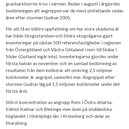
granbarkborren trivs i värmen. Redan i augusti i årgjordes
bedömningen att angreppen var de mest omfattande sedan
åren efter stormen Gudrun 2005.
För att få en bättre uppfattning om hur stora skadorna är
har både Skogsstyrelsen och Södra skogsägarna gjort
inventeringar på nästan 500 referensfastigheter i regionen
från Östergötland och Västra Götaland i norr till Skåne i
Söder (Gotland ingår inte). Inventeringarna gjordes under
första halvan av november och en samlad bedömning av
resultaten från dem indikerar att omkring 2,5 miljoner
kubikmeter är angripet, sannolikt mer. Angreppet efter
stormen Gudrun låg på 1,5 miljoner kubikmeter under det
första året.
Störst koncentration av angrepp finns i Östra delarna,
främst Kalmar och Blekinge men även på småländska
höglandet i Jönköpings län, i Kronoberg och delar av
Skaraborg.