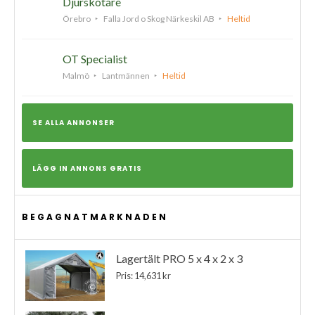
Djurskötare
Örebro
Falla Jord o Skog Närkeskil AB
Heltid
OT Specialist
Malmö
Lantmännen
Heltid
SE ALLA ANNONSER
LÄGG IN ANNONS GRATIS
BEGAGNATMARKNADEN
Lagertält PRO 5 x 4 x 2 x 3
Pris: 14,631 kr