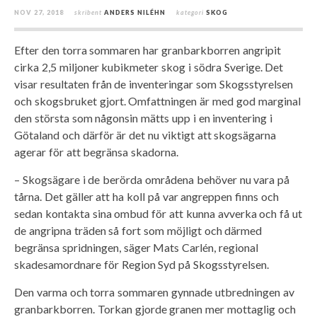
NOV 27, 2018
skribent
ANDERS NILÉHN
kategori
SKOG
Efter den torra sommaren har granbarkborren angripit
cirka 2,5 miljoner kubikmeter skog i södra Sverige. Det
visar resultaten från de inventeringar som Skogsstyrelsen
och skogsbruket gjort. Omfattningen är med god marginal
den största som någonsin mätts upp i en inventering i
Götaland och därför är det nu viktigt att skogsägarna
agerar för att begränsa skadorna.
– Skogsägare i de berörda områdena behöver nu vara på
tårna. Det gäller att ha koll på var angreppen finns och
sedan kontakta sina ombud för att kunna avverka och få ut
de angripna träden så fort som möjligt och därmed
begränsa spridningen, säger Mats Carlén, regional
skadesamordnare för Region Syd på Skogsstyrelsen.
Den varma och torra sommaren gynnade utbredningen av
granbarkborren. Torkan gjorde granen mer mottaglig och