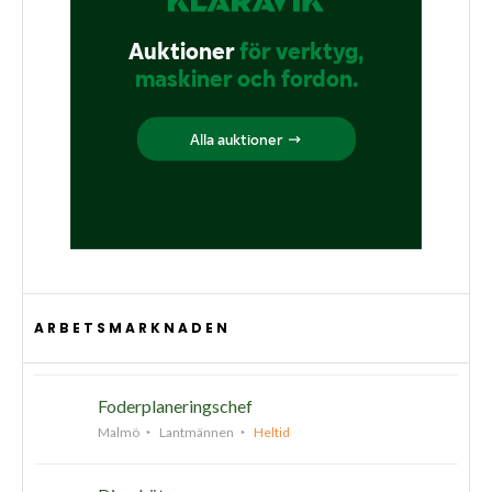
ARBETSMARKNADEN
Foderplaneringschef
Malmö
Lantmännen
Heltid