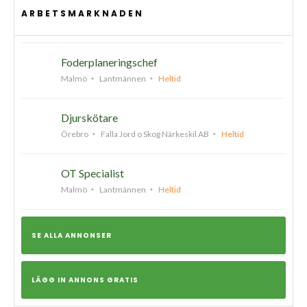
ARBETSMARKNADEN
Foderplaneringschef
Malmö
Lantmännen
Heltid
Djurskötare
Örebro
Falla Jord o Skog Närkeskil AB
Heltid
OT Specialist
Malmö
Lantmännen
Heltid
SE ALLA ANNONSER
LÄGG IN ANNONS GRATIS