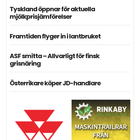
Tyskland öppnar för aktuella
mjölkprisjämförelser
Framtiden flyger in i lantbruket
ASF smitta – Allvarligt för finsk
grisnäring
Österrikare köper JD-handlare