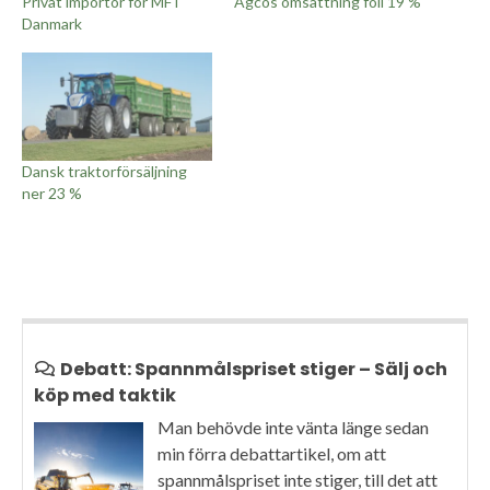
Privat importör för MF i
Agcos omsättning föll 19 %
Danmark
Dansk traktorförsäljning
ner 23 %
Debatt: Spannmålspriset stiger – Sälj och
köp med taktik
Man behövde inte vänta länge sedan
min förra debattartikel, om att
spannmålspriset inte stiger, till det att