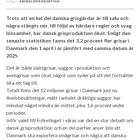
kategori
ANIMALIEPRODUKTION
Trots att en hel del danska grisgårdar är till salu och
några stängts ner, till följd av hårdare regler och svag
lönsamhet, har dansk grisproduktion ökat. Enligt den
senaste statistiken fanns det 3,2 procent fler grisar i
Danmark den 1 april i år jämfört med samma datum år
2025.
Det är både slaktgrisar, suggor i produktion och
avelsgrisar som ökat, något som tyder på att det fortsätter
öka ett tag till.
Totalt finns det 12 miljoner grisar i Danmark just nu.
Avelsbesättningar, mätt i antalet dräktiga suggor, har
minskat något mindre än snittet, plus 1,6 procent under
perioden.
Inför valet till Folketinget i våras var det en stor debatt om
dansk grisproduktion och en del partier anser inte att
Danmark ska exportera smågrisar och några att danska