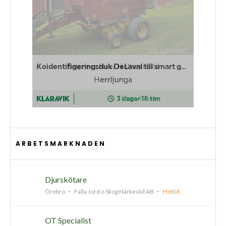
ARBETSMARKNADEN
Djurskötare
Örebro
Falla Jord o Skog Närkeskil AB
Heltid
OT Specialist