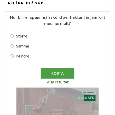
NILÉHN FRÅGAR
Hur blir er spannmålsskörd per hektar i år jämfört
med normalt?
Större
Samma
Mindre
Visa resultat