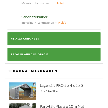
Malmö
Lantmännen
Heltid
Servicetekniker
Enköping
Lantmännen
Heltid
SE ALLA ANNONSER
LÄGG IN ANNONS GRATIS
BEGAGNATMARKNADEN
Lagertält PRO 5 x 4 x 2 x 3
Pris: 14,631 kr
Partytält Plus 5 x 10 m Nu!