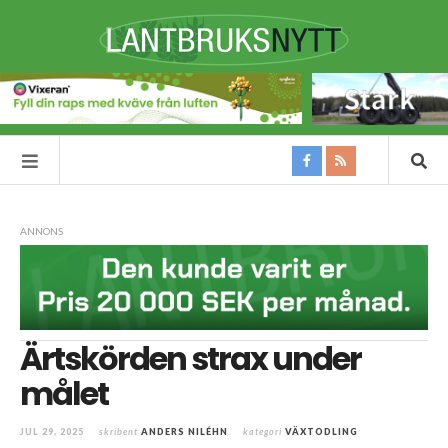
ANNONS
Ärtskörden strax under
målet
JUL 29, 2025
skribent
ANDERS NILÉHN
kategori
VÄXTODLING