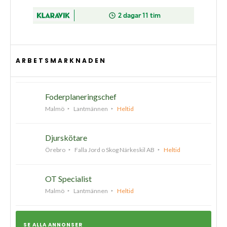
ARBETSMARKNADEN
Foderplaneringschef
Malmö
Lantmännen
Heltid
Djurskötare
Örebro
Falla Jord o Skog Närkeskil AB
Heltid
OT Specialist
Malmö
Lantmännen
Heltid
SE ALLA ANNONSER