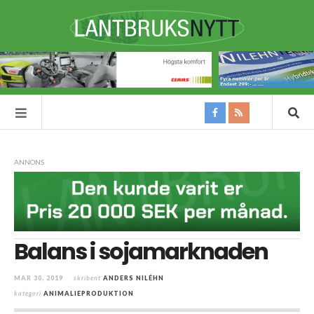
ANNONS
Balans i sojamarknaden
MAR 30, 2019
skribent
ANDERS NILÉHN
kategori
ANIMALIEPRODUKTION