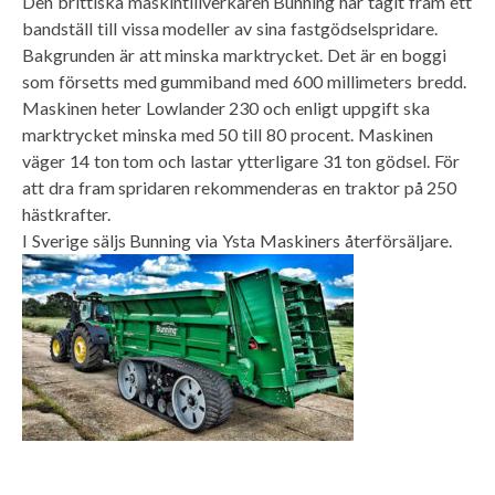
Den brittiska maskintillverkaren Bunning har tagit fram ett
bandställ till vissa modeller av sina fastgödselspridare.
Bakgrunden är att minska marktrycket. Det är en boggi
som försetts med gummiband med 600 millimeters bredd.
Maskinen heter Lowlander 230 och enligt uppgift ska
marktrycket minska med 50 till 80 procent. Maskinen
väger 14 ton tom och lastar ytterligare 31 ton gödsel. För
att dra fram spridaren rekommenderas en traktor på 250
hästkrafter.
I Sverige säljs Bunning via Ysta Maskiners återförsäljare.