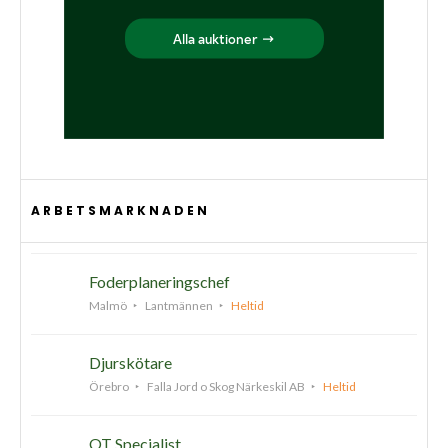
ARBETSMARKNADEN
Foderplaneringschef
Malmö
Lantmännen
Heltid
Djurskötare
Örebro
Falla Jord o Skog Närkeskil AB
Heltid
OT Specialist