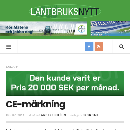
ANNONS
CE-märkning
JUL 07, 2011
skribent
ANDERS NILÉHN
kategori
EKONOMI