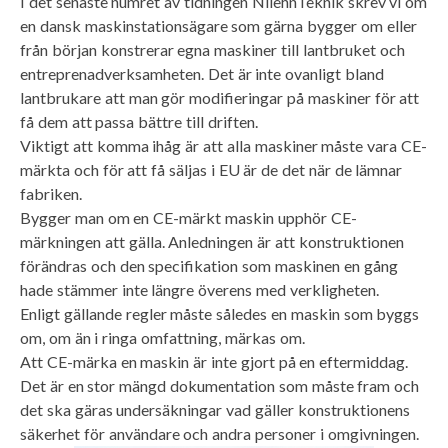
I det senaste numret av tidningen NilehnTeknik skrev vi om
en dansk maskinstationsägare som gärna bygger om eller
från början konstrerar egna maskiner till lantbruket och
entreprenadverksamheten. Det är inte ovanligt bland
lantbrukare att man gör modifieringar på maskiner för att
få dem att passa bättre till driften.
Viktigt att komma ihåg är att alla maskiner måste vara CE-
märkta och för att få säljas i EU är de det när de lämnar
fabriken.
Bygger man om en CE-märkt maskin upphör CE-
märkningen att gälla. Anledningen är att konstruktionen
förändras och den specifikation som maskinen en gång
hade stämmer inte längre överens med verkligheten.
Enligt gällande regler måste således en maskin som byggs
om, om än i ringa omfattning, märkas om.
Att CE-märka en maskin är inte gjort på en eftermiddag.
Det är en stor mängd dokumentation som måste fram och
det ska gäras undersäkningar vad gäller konstruktionens
säkerhet för användare och andra personer i omgivningen.