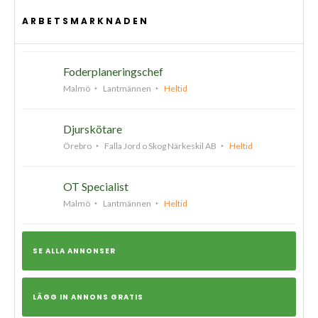
ARBETSMARKNADEN
Foderplaneringschef
Malmö
Lantmännen
Heltid
Djurskötare
Örebro
Falla Jord o Skog Närkeskil AB
Heltid
OT Specialist
Malmö
Lantmännen
Heltid
SE ALLA ANNONSER
LÄGG IN ANNONS GRATIS