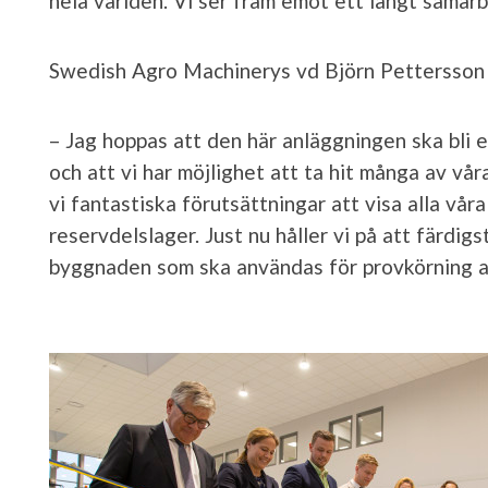
hela världen. Vi ser fram emot ett långt samarbe
Swedish Agro Machinerys vd Björn Pettersson b
– Jag hoppas att den här anläggningen ska bli e
och att vi har möjlighet att ta hit många av v
vi fantastiska förutsättningar att visa alla vå
reservdelslager. Just nu håller vi på att färdigst
byggnaden som ska användas för provkörning av