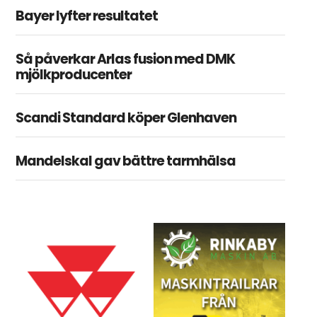
Bayer lyfter resultatet
Så påverkar Arlas fusion med DMK
mjölkproducenter
Scandi Standard köper Glenhaven
Mandelskal gav bättre tarmhälsa