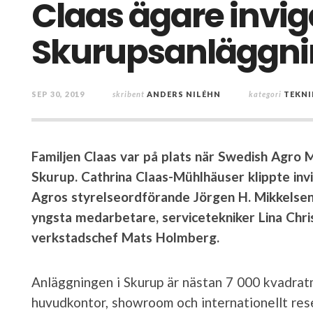
Claas ägare invi
Skurupsanläggn
SEP 30, 2019
skribent
ANDERS NILÉHN
kategori
TEKNI
Familjen Claas var på plats när Swedish Agro Ma
Skurup. Cathrina Claas-Mühlhäuser klippte in
Agros styrelseordförande Jörgen H. Mikkelse
yngsta medarbetare, servicetekniker Lina Chri
verkstadschef Mats Holmberg.
Anläggningen i Skurup är nästan 7 000 kvadrat
huvudkontor, showroom och internationellt rese