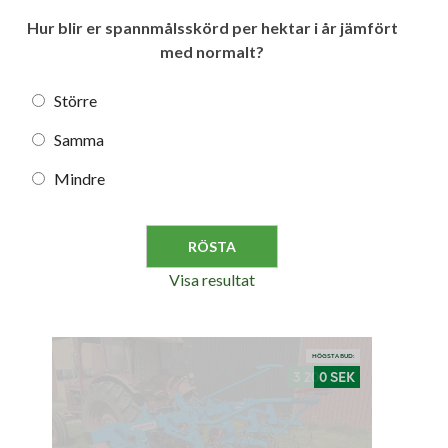
Hur blir er spannmålsskörd per hektar i år jämfört
med normalt?
Större
Samma
Mindre
Visa resultat