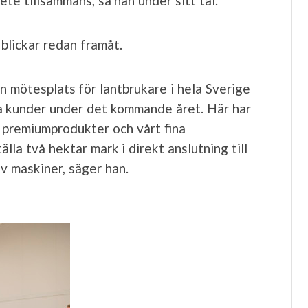
te tillsammans, sa han under sitt tal.
lickar redan framåt.
n mötesplats för lantbrukare i hela Sverige
åra kunder under det kommande året. Här har
ra premiumprodukter och vårt fina
älla två hektar mark i direkt anslutning till
 maskiner, säger han.