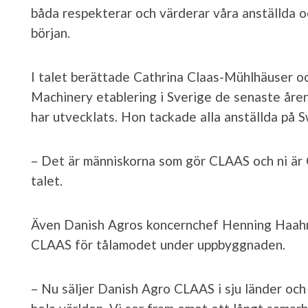
båda respekterar och värderar våra anställda o
början.
I talet berättade Cathrina Claas-Mühlhäuser o
Machinery etablering i Sverige de senaste åren
har utvecklats. Hon tackade alla anställda på
– Det är människorna som gör CLAAS och ni är 
talet.
Även Danish Agros koncernchef Henning Haahr 
CLAAS för tålamodet under uppbyggnaden.
– Nu säljer Danish Agro CLAAS i sju länder och 