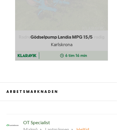
ARBETSMARKNADEN
OT Specialist
Malmö
Lantmännen
Heltid