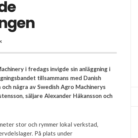
gde
ingen
K
chinery i fredags invigde sin anläggning i
vigningsbandet tillsammans med Danish
n och några av Swedish Agro Machinerys
stensson, säljare Alexander Håkansson och
meter stor och rymmer lokal verkstad,
rvdelslager. På plats under