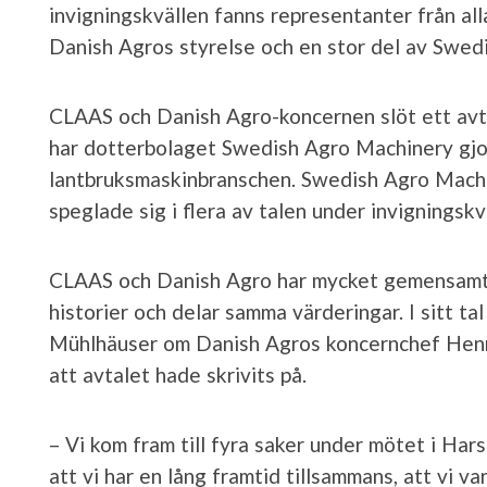
invigningskvällen fanns representanter från al
Danish Agros styrelse och en stor del av Swedi
CLAAS och Danish Agro-koncernen slöt ett av
har dotterbolaget Swedish Agro Machinery gjor
lantbruksmaskinbranschen. Swedish Agro Machin
speglade sig i flera av talen under invigningskv
CLAAS och Danish Agro har mycket gemensamt,
historier och delar samma värderingar. I sitt t
Mühlhäuser
om Danish Agros koncernchef Henn
att avtalet hade skrivits på.
– Vi kom fram till fyra saker under mötet i Ha
att vi har en lång framtid tillsammans, att vi v