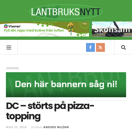
ANNONS
DC – störts på pizza-
topping
MAR 31, 2018
skribent
ANDERS NILÉHN