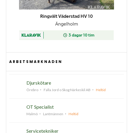
ARBETSMARKNADEN
Djurskötare
Örebro
Falla Jord o Skog Närkeskil AB
Heltid
OT Specialist
Malmö
Lantmännen
Heltid
Servicetekniker