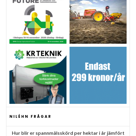
NILÉHN FRÅGAR
Hur blir er spannmålsskörd per hektar i år jämfört