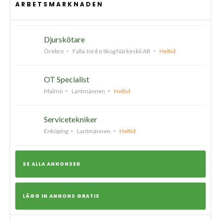
ARBETSMARKNADEN
Djurskötare
Örebro
Falla Jord o Skog Närkeskil AB
Heltid
OT Specialist
Malmö
Lantmännen
Heltid
Servicetekniker
Enköping
Lantmännen
Heltid
SE ALLA ANNONSER
LÄGG IN ANNONS GRATIS