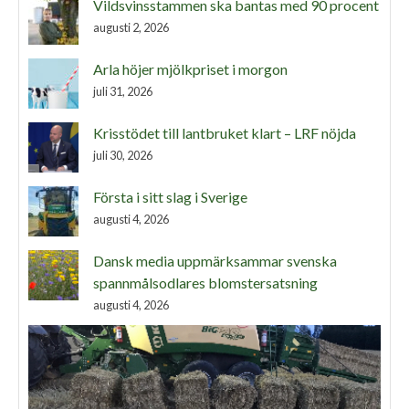
Vildsvinsstammen ska bantas med 90 procent
augusti 2, 2026
Arla höjer mjölkpriset i morgon
juli 31, 2026
Krisstödet till lantbruket klart – LRF nöjda
juli 30, 2026
Första i sitt slag i Sverige
augusti 4, 2026
Dansk media uppmärksammar svenska
spannmålsodlares blomstersatsning
augusti 4, 2026