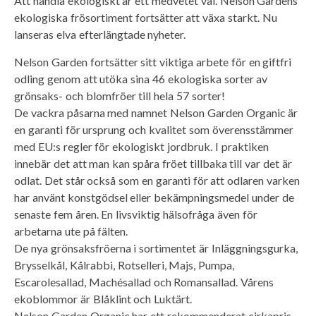
Att handla ekologiskt är ett medvetet val. Nelson Gardens
ekologiska frösortiment fortsätter att växa starkt. Nu
lanseras elva efterlängtade nyheter.
Nelson Garden fortsätter sitt viktiga arbete för en giftfri
odling genom att utöka sina 46 ekologiska sorter av
grönsaks- och blomfröer till hela 57 sorter!
De vackra påsarna med namnet Nelson Garden Organic är
en garanti för ursprung och kvalitet som överensstämmer
med EU:s regler för ekologiskt jordbruk. I praktiken
innebär det att man kan spåra fröet tillbaka till var det är
odlat. Det står också som en garanti för att odlaren varken
har använt konstgödsel eller bekämpningsmedel under de
senaste fem åren. En livsviktig hälsofråga även för
arbetarna ute på fälten.
De nya grönsaksfröerna i sortimentet är Inläggningsgurka,
Brysselkål, Kålrabbi, Rotselleri, Majs, Pumpa,
Escarolesallad, Machésallad och Romansallad. Vårens
ekoblommor är Blåklint och Luktärt.
Nelson Garden Organic har ett rekommenderat cirkapris