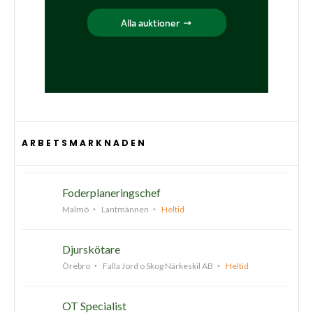
ARBETSMARKNADEN
Foderplaneringschef
Malmö
Lantmännen
Heltid
Djurskötare
Örebro
Falla Jord o Skog Närkeskil AB
Heltid
OT Specialist