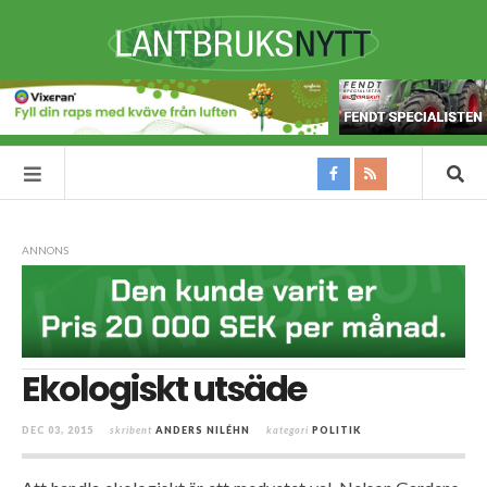
ANNONS
Ekologiskt utsäde
DEC 03, 2015
skribent
ANDERS NILÉHN
kategori
POLITIK