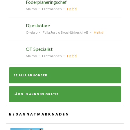
Foderplaneringschef
Malmö
Lantmännen
Heltid
Djurskötare
Örebro
Falla Jord o Skog Närkeskil AB
Heltid
OT Specialist
Malmö
Lantmännen
Heltid
SE ALLA ANNONSER
LÄGG IN ANNONS GRATIS
BEGAGNATMARKNADEN