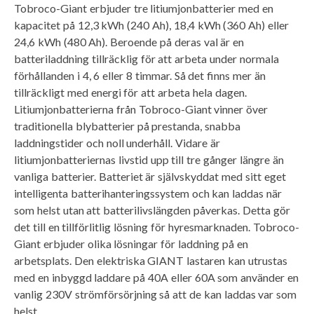
Tobroco-Giant erbjuder tre litiumjonbatterier med en
kapacitet på 12,3 kWh (240 Ah), 18,4 kWh (360 Ah) eller
24,6 kWh (480 Ah). Beroende på deras val är en
batteriladdning tillräcklig för att arbeta under normala
förhållanden i 4, 6 eller 8 timmar. Så det finns mer än
tillräckligt med energi för att arbeta hela dagen.
Litiumjonbatterierna från Tobroco-Giant vinner över
traditionella blybatterier på prestanda, snabba
laddningstider och noll underhåll. Vidare är
litiumjonbatteriernas livstid upp till tre gånger längre än
vanliga batterier. Batteriet är självskyddat med sitt eget
intelligenta batterihanteringssystem och kan laddas när
som helst utan att batterilivslängden påverkas. Detta gör
det till en tillförlitlig lösning för hyresmarknaden. Tobroco-
Giant erbjuder olika lösningar för laddning på en
arbetsplats. Den elektriska GIANT lastaren kan utrustas
med en inbyggd laddare på 40A eller 60A som använder en
vanlig 230V strömförsörjning så att de kan laddas var som
helst.