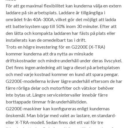
För att ge maximal flexibilitet kan kunderna välja en extern
laddare på sin arbetsplats. Laddare är tillgängliga i
området från 40A-300A, vilket gör det möjligt att ladda
ett batterisystem upp till 50% inom 30 minuter. Efter att
den lätta och kompakta laddaren har fästs på plats eller
installerats kan de omedelbart tas i drift.
Trots en högre investering för en G2200E (X-TRA)
kommer kunderna att dra nytta av minskade
driftskostnader och mindre underhåll under deras livscykel.
Det finns ingen anledning att lagra diesel på arbetsplatsen
och med varje kostnad kommer en kund att spara pengar.
G2200E-modellerna kräver lägre underhåll eftersom de har
färre rörliga delar och motorfilter och vätskor behöver
inte bytas ut. Längre serviceintervaller innebär färre
borttappade timmar från underhållstiden.
G2200E-maskiner kan konfigureras enligt kundernas
önskemål. Man börjar med valet av lastare, en standard-
eller X-TRA-modell. Sedan finns det ett val för tre