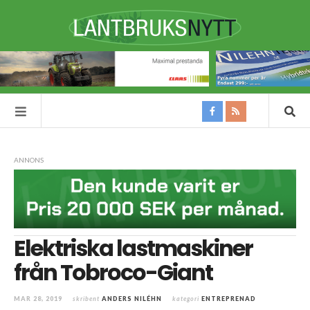
ANNONS
Elektriska lastmaskiner
från Tobroco-Giant
MAR 28, 2019
skribent
ANDERS NILÉHN
kategori
ENTREPRENAD