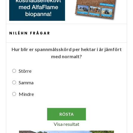
NILÉHN FRÅGAR
Hur blir er spannmålsskörd per hektar i år jämfört
med normalt?
Större
Samma
Mindre
Visa resultat