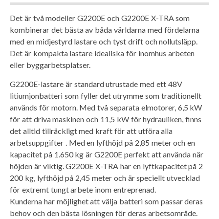
Det är två modeller G2200E och G2200E X-TRA som
kombinerar det bästa av båda världarna med fördelarna
med en midjestyrd lastare och tyst drift och nollutsläpp.
Det är kompakta lastare idealiska för inomhus arbeten
eller byggarbetsplatser.
G2200E-lastare är standard utrustade med ett 48V
litiumjonbatteri som fyller det utrymme som traditionellt
används för motorn. Med två separata elmotorer, 6,5 kW
för att driva maskinen och 11,5 kW för hydrauliken, finns
det alltid tillräckligt med kraft för att utföra alla
arbetsuppgifter . Med en lyfthöjd på 2,85 meter och en
kapacitet på 1.650 kg är G2200E perfekt att använda när
höjden är viktig. G2200E X-TRA har en lyftkapacitet på 2
200 kg, lyfthöjd på 2,45 meter och är speciellt utvecklad
för extremt tungt arbete inom entreprenad.
Kunderna har möjlighet att välja batteri som passar deras
behov och den bästa lösningen för deras arbetsområde.