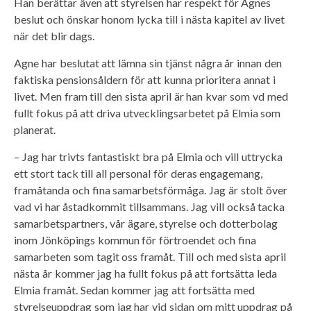
Han berättar även att styrelsen har respekt för Agnes
beslut och önskar honom lycka till i nästa kapitel av livet
när det blir dags.
Agne har beslutat att lämna sin tjänst några år innan den
faktiska pensionsåldern för att kunna prioritera annat i
livet. Men fram till den sista april är han kvar som vd med
fullt fokus på att driva utvecklingsarbetet på Elmia som
planerat.
– Jag har trivts fantastiskt bra på Elmia och vill uttrycka
ett stort tack till all personal för deras engagemang,
framåtanda och fina samarbetsförmåga. Jag är stolt över
vad vi har åstadkommit tillsammans. Jag vill också tacka
samarbetspartners, vår ägare, styrelse och dotterbolag
inom Jönköpings kommun för förtroendet och fina
samarbeten som tagit oss framåt. Till och med sista april
nästa år kommer jag ha fullt fokus på att fortsätta leda
Elmia framåt. Sedan kommer jag att fortsätta med
styrelseuppdrag som jag har vid sidan om mitt uppdrag på