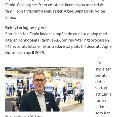
Elmia. Och jag ser fram emot att kunna ägna mer tid åt
familj och fritidsintressen, säger Agne Bengtsson, vd på
Elmia.
Rekrytering av ny vd
Styrelsen för Elmia inleder omgående en nära dialog med
ägaren Jönköpings Rådhus AB, om rekryteringsprocessen.
Målet är att hitta en efterträdare på plats till dess att Agne
slutar sista april 2025.
– Vi i
styrelsen
ser att
det är
viktigt
att Elmia
får en
ledare
som kan
Agne Bengtsson, vd på Elmia