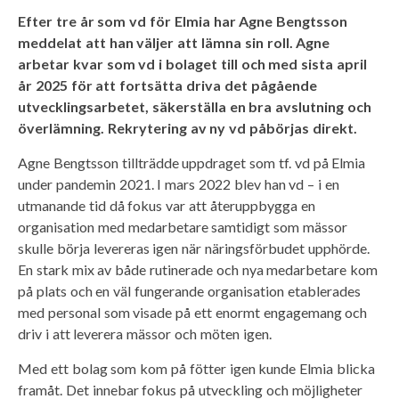
Efter tre år som vd för Elmia har Agne Bengtsson
meddelat att han väljer att lämna sin roll. Agne
arbetar kvar som vd i bolaget till och med sista april
år 2025 för att fortsätta driva det pågående
utvecklingsarbetet, säkerställa en bra avslutning och
överlämning. Rekrytering av ny vd påbörjas direkt.
Agne Bengtsson tillträdde uppdraget som tf. vd på Elmia
under pandemin 2021. I mars 2022 blev han vd – i en
utmanande tid då fokus var att återuppbygga en
organisation med medarbetare samtidigt som mässor
skulle börja levereras igen när näringsförbudet upphörde.
En stark mix av både rutinerade och nya medarbetare kom
på plats och en väl fungerande organisation etablerades
med personal som visade på ett enormt engagemang och
driv i att leverera mässor och möten igen.
Med ett bolag som kom på fötter igen kunde Elmia blicka
framåt. Det innebar fokus på utveckling och möjligheter