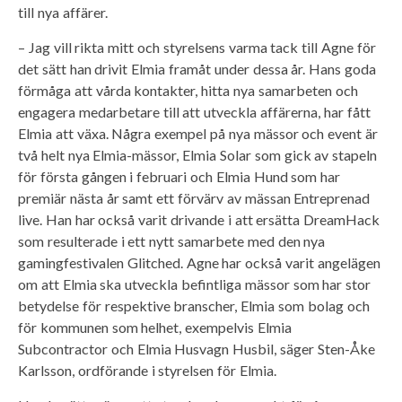
till nya affärer.
– Jag vill rikta mitt och styrelsens varma tack till Agne för
det sätt han drivit Elmia framåt under dessa år. Hans goda
förmåga att vårda kontakter, hitta nya samarbeten och
engagera medarbetare till att utveckla affärerna, har fått
Elmia att växa. Några exempel på nya mässor och event är
två helt nya Elmia-mässor, Elmia Solar som gick av stapeln
för första gången i februari och Elmia Hund som har
premiär nästa år samt ett förvärv av mässan Entreprenad
live. Han har också varit drivande i att ersätta DreamHack
som resulterade i ett nytt samarbete med den nya
gamingfestivalen Glitched. Agne har också varit angelägen
om att Elmia ska utveckla befintliga mässor som har stor
betydelse för respektive branscher, Elmia som bolag och
för kommunen som helhet, exempelvis Elmia
Subcontractor och Elmia Husvagn Husbil, säger Sten-Åke
Karlsson, ordförande i styrelsen för Elmia.