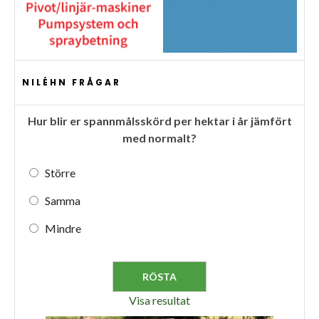
NILÉHN FRÅGAR
Hur blir er spannmålsskörd per hektar i år jämfört
med normalt?
Större
Samma
Mindre
Visa resultat