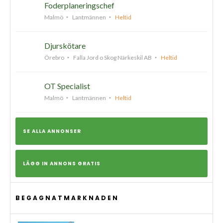
Foderplaneringschef
Malmö
Lantmännen
Heltid
Djurskötare
Örebro
Falla Jord o Skog Närkeskil AB
Heltid
OT Specialist
Malmö
Lantmännen
Heltid
SE ALLA ANNONSER
LÄGG IN ANNONS GRATIS
BEGAGNATMARKNADEN