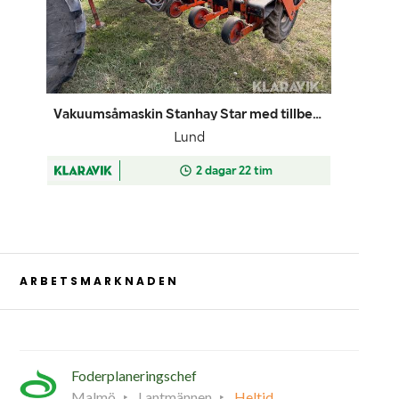
ARBETSMARKNADEN
Foderplaneringschef
Malmö
Lantmännen
Heltid