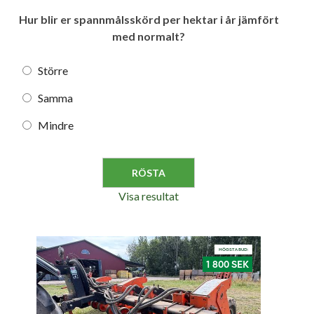
Hur blir er spannmålsskörd per hektar i år jämfört
med normalt?
Större
Samma
Mindre
Visa resultat