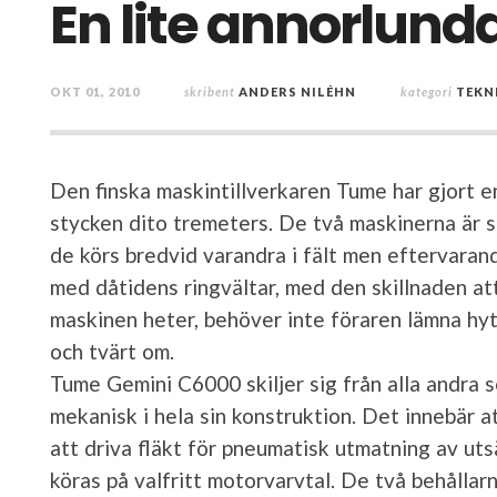
En lite annorlun
OKT 01, 2010
skribent
ANDERS NILÉHN
kategori
TEKN
Den finska maskintillverkaren Tume har gjort 
stycken dito tremeters. De två maskinerna är s
de körs bredvid varandra i fält men eftervaran
med dåtidens ringvältar, med den skillnaden a
maskinen heter, behöver inte föraren lämna hyt
och tvärt om.
Tume Gemini C6000 skiljer sig från alla andra
mekanisk i hela sin konstruktion. Det innebär at
att driva fläkt för pneumatisk utmatning av ut
köras på valfritt motorvarvtal. De två behålla