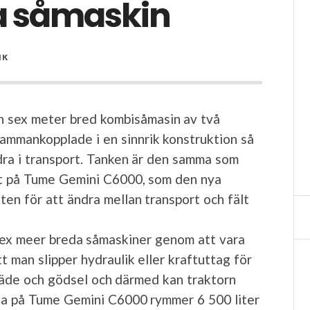
da såmaskin
IK
en sex meter bred kombisåmasin av två
ammankopplade i en sinnrik konstruktion så
dra i transport. Tanken är den samma som
tt på Tume Gemini C6000, som den nya
ten för att ändra mellan transport och fält
 sex meer breda såmaskiner genom att vara
t man slipper hydraulik eller kraftuttag för
säde och gödsel och därmed kan traktorn
rna på Tume Gemini C6000 rymmer 6 500 liter