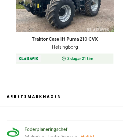
ARBETSMARKNADEN
Foderplaneringschef
Malmö
Lantmännen
Heltid