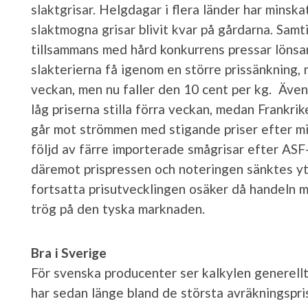
slaktgrisar. Helgdagar i flera länder har minskat
slaktmogna grisar blivit kvar på gårdarna. Samt
tillsammans med hård konkurrens pressar lönsa
slakterierna få igenom en större prissänkning
veckan, men nu faller den 10 cent per kg. Äve
låg priserna stilla förra veckan, medan Frankri
går mot strömmen med stigande priser efter mins
följd av färre importerade smågrisar efter ASF
däremot prispressen och noteringen sänktes yt
fortsatta prisutvecklingen osäker då handeln m
trög på den tyska marknaden.
Bra i Sverige
För svenska producenter ser kalkylen generellt 
har sedan länge bland de största avräkningspris