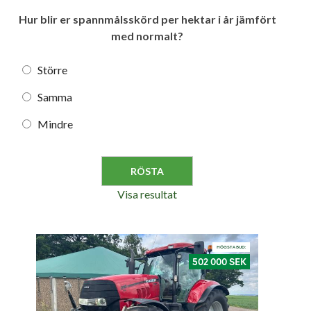
Hur blir er spannmålsskörd per hektar i år jämfört
med normalt?
Större
Samma
Mindre
Visa resultat