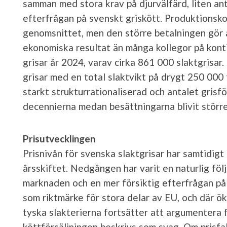
samman med stora krav på djurvälfärd, liten an
efterfrågan på svenskt griskött. Produktionsko
genomsnittet, men den större betalningen gör 
ekonomiska resultat än många kollegor på kont
grisar år 2024, varav cirka 861 000 slaktgrisar
grisar med en total slaktvikt på drygt 250 000 
starkt strukturrationaliserad och antalet grisf
decennierna medan besättningarna blivit större
Prisutvecklingen
Prisnivån för svenska slaktgrisar har samtidig
årsskiftet. Nedgången har varit en naturlig föl
marknaden och en mer försiktig efterfrågan på
som riktmärke för stora delar av EU, och där 
tyska slakterierna fortsätter att argumentera f
köttförsäljningen beskrivs som svag. Om prisfa