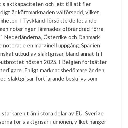
 slaktkapaciteten och lett till att fler
idigt är köttmarknaden välförsedd, vilket
mheten. I Tyskland försökte de ledande
, men noteringen lämnades oförändrad förra
n i Nederländerna, Österrike och Danmark
ke noterade en marginell uppgång. Spanien
kat utbud av slaktgrisar, bland annat till
-utbrottet hösten 2025. I Belgien fortsätter
terligare. Enligt marknadsbedömare är den
ed slaktgrisar fortfarande beskrivs som
starkare ut än i stora delar av EU. Sverige
erna för slaktgrisar i unionen, vilket hänger