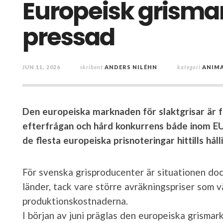
Europeisk grismar
pressad
JUN 11, 2026
skribent
ANDERS NILÉHN
kategori
ANIM
Den europeiska marknaden för slaktgrisar är f
efterfrågan och hård konkurrens både inom EU
de flesta europeiska prisnoteringar hittills håll
För svenska grisproducenter är situationen doc
länder, tack vare större avräkningspriser som 
produktionskostnaderna.
I början av juni präglas den europeiska grisma