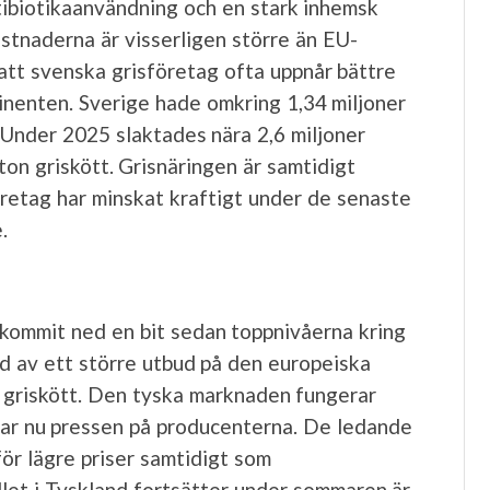
tibiotikaanvändning och en stark inhemsk
stnaderna är visserligen större än EU-
att svenska grisföretag ofta uppnår bättre
inenten. Sverige hade omkring 1,34 miljoner
. Under 2025 slaktades nära 2,6 miljoner
ton griskött. Grisnäringen är samtidigt
öretag har minskat kraftigt under de senaste
.
t kommit ned en bit sedan toppnivåerna kring
jd av ett större utbud på den europeiska
 griskött. Den tyska marknaden fungerar
ökar nu pressen på producenterna. De ledande
ör lägre priser samtidigt som
llet i Tyskland fortsätter under sommaren är