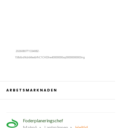
ARBETSMARKNADEN
Foderplaneringschef
Malmö
Lantmännen
Heltid