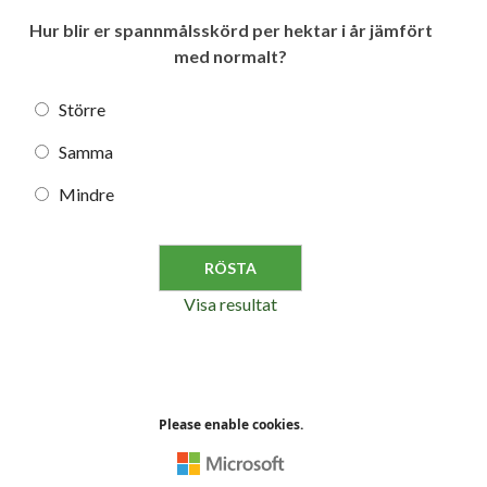
Hur blir er spannmålsskörd per hektar i år jämfört
med normalt?
Större
Samma
Mindre
Visa resultat