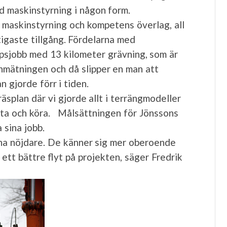
d maskinstyrning i någon form.
er maskinstyrning och kompetens överlag, all
tigaste tillgång. Fördelarna med
ppsjobb med 13 kilometer grävning, som är
 inmätningen och då slipper en man att
 gjorde förr i tiden.
äsplan där vi gjorde allt i terrängmodeller
tuta och köra. Målsättningen för Jönssons
 sina jobb.
rna nöjdare. De känner sig mer oberoende
ett bättre flyt på projekten, säger Fredrik