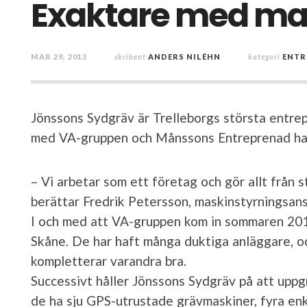
Exaktare med ma
MAR 29, 2013
skribent
ANDERS NILÉHN
kategori
ENTR
Jönssons Sydgräv är Trelleborgs största entre
med VA-gruppen och Månssons Entreprenad har 
– Vi arbetar som ett företag och gör allt från s
berättar Fredrik Petersson, maskinstyrningsan
I och med att VA-gruppen kom in sommaren 2012
Skåne. De har haft många duktiga anläggare, o
kompletterar varandra bra.
Successivt håller Jönssons Sydgräv på att uppg
de ha sju GPS-utrustade grävmaskiner, fyra en