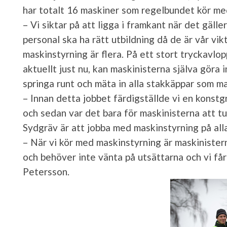
har totalt 16 maskiner som regelbundet kör me
– Vi siktar på att ligga i framkant när det gäll
personal ska ha rätt utbildning då de är vår vik
maskinstyrning är flera. På ett stort tryckavlo
aktuellt just nu, kan maskinisterna själva göra
springa runt och mäta in alla stakkäppar som man
– Innan detta jobbet färdigställde vi en konstgr
och sedan var det bara för maskinisterna att 
Sydgräv är att jobba med maskinstyrning på alla
– När vi kör med maskinstyrning är maskiniste
och behöver inte vänta på utsättarna och vi får 
Petersson.