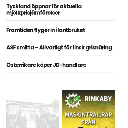
Tyskland öppnar för aktuella
mjölkprisjämförelser
Framtiden flyger in i lantbruket
ASF smitta – Allvarligt för finsk grisnäring
Österrikare köper JD-handlare