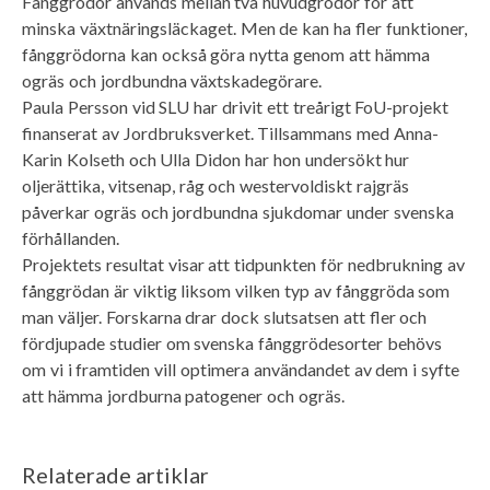
Fånggrödor används mellan två huvudgrödor för att
minska växtnäringsläckaget. Men de kan ha fler funktioner,
fånggrödorna kan också göra nytta genom att hämma
ogräs och jordbundna växtskadegörare.
Paula Persson vid SLU har drivit ett treårigt FoU-projekt
finanserat av Jordbruksverket. Tillsammans med Anna-
Karin Kolseth och Ulla Didon har hon undersökt hur
oljerättika, vitsenap, råg och westervoldiskt rajgräs
påverkar ogräs och jordbundna sjukdomar under svenska
förhållanden.
Projektets resultat visar att tidpunkten för nedbrukning av
fånggrödan är viktig liksom vilken typ av fånggröda som
man väljer. Forskarna drar dock slutsatsen att fler och
fördjupade studier om svenska fånggrödesorter behövs
om vi i framtiden vill optimera användandet av dem i syfte
att hämma jordburna patogener och ogräs.
Relaterade artiklar