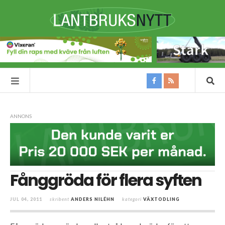
ANNONS
Fånggröda för flera syften
JUL 04, 2011
skribent
ANDERS NILÉHN
kategori
VÄXTODLING