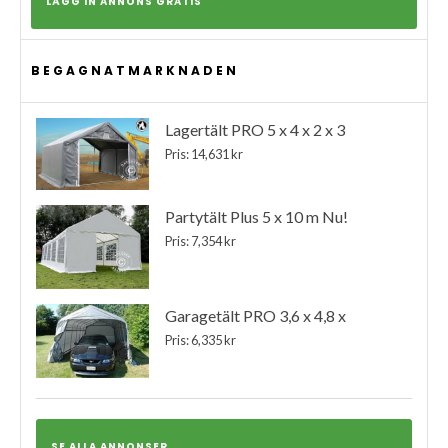
LÄGG IN ANNONS GRATIS
BEGAGNATMARKNADEN
Lagertält PRO 5 x 4 x 2 x 3
Pris: 14,631 kr
Partytält Plus 5 x 10 m Nu!
Pris: 7,354 kr
Garagetält PRO 3,6 x 4,8 x
Pris: 6,335 kr
SE ALLA ANNONSER