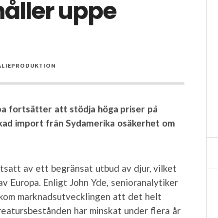
håller uppe
ALIEPRODUKTION
 fortsätter att stödja höga priser på
ökad import från Sydamerika osäkerhet om
att av ett begränsat utbud av djur, vilket
 av Europa. Enligt John Yde, senioranalytiker
akom marknadsutvecklingen att det helt
kreatursbestånden har minskat under flera år