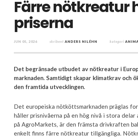
Färre nötkreatur 
priserna
JUN 05, 2026
skribent
ANDERS NILÉHN
kategori
ANIM
Det begränsade utbudet av nötkreatur i Europa
marknaden. Samtidigt skapar klimatkrav och 
den framtida utvecklingen.
Det europeiska nötköttsmarknaden präglas forts
håller prisnivåerna på en hög nivå i stora delar
på AgroMarkets, är den främsta drivkraften b
enkelt finns färre nötkreatur tillgängliga. Nöt