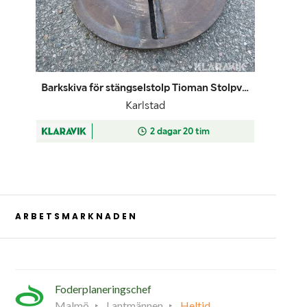
ARBETSMARKNADEN
Foderplaneringschef
Malmö
Lantmännen
Heltid