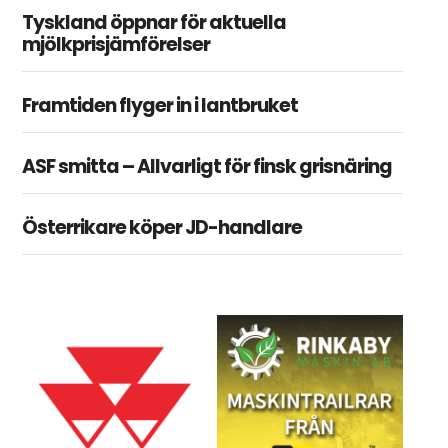
Tyskland öppnar för aktuella
mjölkprisjämförelser
Framtiden flyger in i lantbruket
ASF smitta – Allvarligt för finsk grisnäring
Österrikare köper JD-handlare