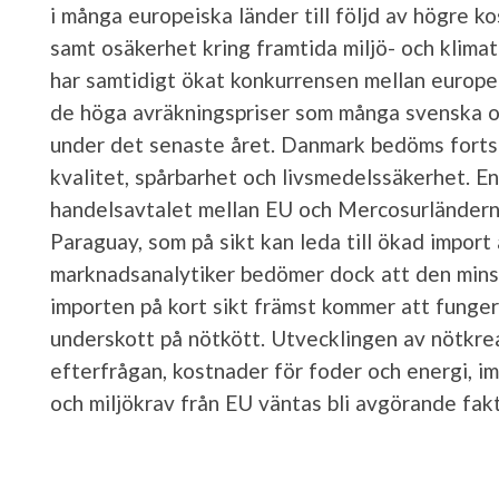
i många europeiska länder till följd av högre ko
samt osäkerhet kring framtida miljö- och klima
har samtidigt ökat konkurrensen mellan europeisk
de höga avräkningspriser som många svenska o
under det senaste året. Danmark bedöms fortsa
kvalitet, spårbarhet och livsmedelssäkerhet. E
handelsavtalet mellan EU och Mercosurländerna
Paraguay, som på sikt kan leda till ökad import
marknadsanalytiker bedömer dock att den mins
importen på kort sikt främst kommer att fung
underskott på nötkött. Utvecklingen av nötkr
efterfrågan, kostnader för foder och energi, i
och miljökrav från EU väntas bli avgörande fa