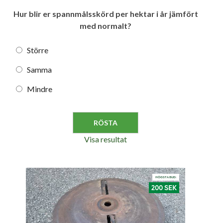
Hur blir er spannmålsskörd per hektar i år jämfört
med normalt?
Större
Samma
Mindre
Visa resultat