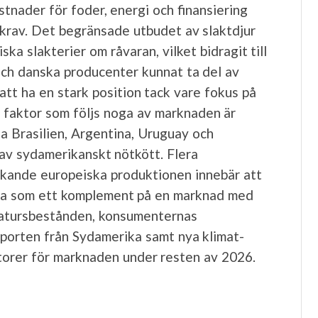
stnader för foder, energi och finansiering
tkrav. Det begränsade utbudet av slaktdjur
a slakterier om råvaran, vilket bidragit till
ch danska producenter kunnat ta del av
tt ha en stark position tack vare fokus på
n faktor som följs noga av marknaden är
 Brasilien, Argentina, Uruguay och
 av sydamerikanskt nötkött. Flera
kande europeiska produktionen innebär att
era som ett komplement på en marknad med
eatursbestånden, konsumenternas
mporten från Sydamerika samt nya klimat-
ktorer för marknaden under resten av 2026.