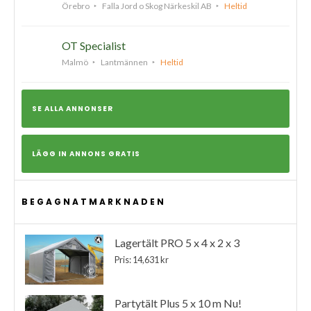
Örebro
Falla Jord o Skog Närkeskil AB
Heltid
OT Specialist
Malmö
Lantmännen
Heltid
SE ALLA ANNONSER
LÄGG IN ANNONS GRATIS
BEGAGNATMARKNADEN
Lagertält PRO 5 x 4 x 2 x 3
Pris: 14,631 kr
Partytält Plus 5 x 10 m Nu!