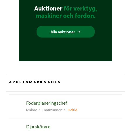
ARBETSMARKNADEN
Foderplaneringschef
Malmö
Lantmännen
Heltid
Djurskötare