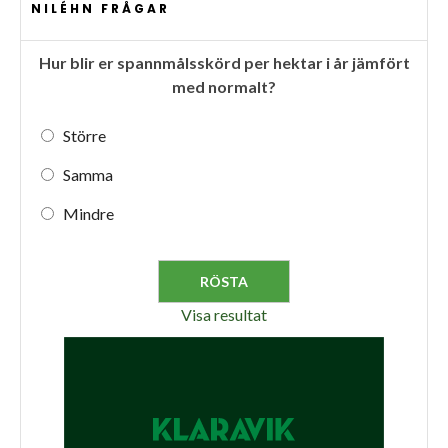
NILÉHN FRÅGAR
Hur blir er spannmålsskörd per hektar i år jämfört
med normalt?
Större
Samma
Mindre
Visa resultat