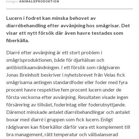
kategori
ANIMALIEPRODUKTION
Lucern i fodret kan minska behovet av
diarrébehandling efter avvänjning hos smågrisar. Det
visar ett nytt försök där även havre testades som
fiberkälla.
Diarré efter avvänjning är ett stort problem i
smågrisproduktionen, både för djurhälsan och
antibiotikaanvändningen. I ett försök som rådgivaren
Jonas Breinholt beskriver i nyhetsbrevet från Velas fick
smågrisarna antingen standardfoder eller foder med fyra
procent havre respektive fem procent lucern under de
första veckorna efter avvänjning. Resultaten visade ingen
försämring av tillväxt, foderintag eller foderutnyttjande.
Däremot minskade antalet diarrébehandlingar och antalet
boxar med diarré i gruppen som fick lucern. Enligt
rådgivaren kan fiberkällor därför vara ett komplement till
bra management, rätt temperatur och välbalanserad