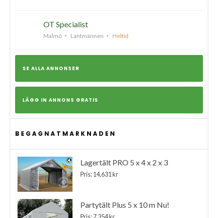
OT Specialist
Malmö
Lantmännen
Heltid
SE ALLA ANNONSER
LÄGG IN ANNONS GRATIS
BEGAGNATMARKNADEN
Lagertält PRO 5 x 4 x 2 x 3
Pris: 14,631 kr
Partytält Plus 5 x 10 m Nu!
Pris: 7,354 kr