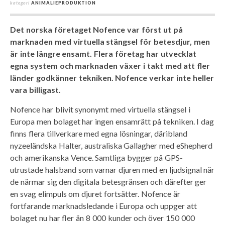
kategori
ANIMALIEPRODUKTION
Det norska företaget Nofence var först ut på
marknaden med virtuella stängsel för betesdjur, men
är inte längre ensamt. Flera företag har utvecklat
egna system och marknaden växer i takt med att fler
länder godkänner tekniken. Nofence verkar inte heller
vara billigast.
Nofence har blivit synonymt med virtuella stängsel i
Europa men bolaget har ingen ensamrätt på tekniken. I dag
finns flera tillverkare med egna lösningar, däribland
nyzeeländska Halter, australiska Gallagher med eShepherd
och amerikanska Vence. Samtliga bygger på GPS-
utrustade halsband som varnar djuren med en ljudsignal när
de närmar sig den digitala betesgränsen och därefter ger
en svag elimpuls om djuret fortsätter. Nofence är
fortfarande marknadsledande i Europa och uppger att
bolaget nu har fler än 8 000 kunder och över 150 000