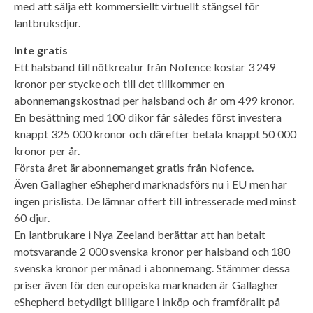
med att sälja ett kommersiellt virtuellt stängsel för
lantbruksdjur.
Inte gratis
Ett halsband till nötkreatur från Nofence kostar 3 249
kronor per stycke och till det tillkommer en
abonnemangskostnad per halsband och år om 499 kronor.
En besättning med 100 dikor får således först investera
knappt 325 000 kronor och därefter betala knappt 50 000
kronor per år.
Första året är abonnemanget gratis från Nofence.
Även Gallagher eShepherd marknadsförs nu i EU men har
ingen prislista. De lämnar offert till intresserade med minst
60 djur.
En lantbrukare i Nya Zeeland berättar att han betalt
motsvarande 2 000 svenska kronor per halsband och 180
svenska kronor per månad i abonnemang. Stämmer dessa
priser även för den europeiska marknaden är Gallagher
eShepherd betydligt billigare i inköp och framförallt på