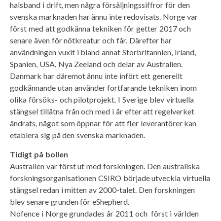
halsband i drift, men några försäljningssiffror för den
svenska marknaden har ännu inte redovisats. Norge var
först med att godkänna tekniken för getter 2017 och
senare även för nötkreatur och får. Därefter har
användningen vuxit i bland annat Storbritannien, Irland,
Spanien, USA, Nya Zeeland och delar av Australien.
Danmark har däremot ännu inte infört ett generellt
godkännande utan använder fortfarande tekniken inom
olika försöks- och pilotprojekt. I Sverige blev virtuella
stängsel tillåtna från och med i år efter att regelverket
ändrats, något som öppnar för att fler leverantörer kan
etablera sig på den svenska marknaden.
Tidigt på bollen
Australien var först ut med forskningen. Den australiska
forskningsorganisationen CSIRO började utveckla virtuella
stängsel redan i mitten av 2000-talet. Den forskningen
blev senare grunden för eShepherd.
Nofence i Norge grundades år 2011 och först i världen