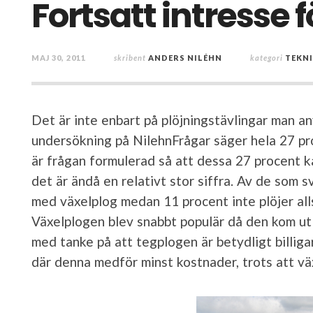
Fortsatt intresse 
MAJ 30, 2011
skribent
ANDERS NILÉHN
kategori
TEKN
Det är inte enbart på plöjningstävlingar man a
undersökning på NilehnFrågar säger hela 27 pr
är frågan formulerad så att dessa 27 procent 
det är ändå en relativt stor siffra. Av de som s
med växelplog medan 11 procent inte plöjer all
Växelplogen blev snabbt populär då den kom ut 
med tanke på att tegplogen är betydligt billigare
där denna medför minst kostnader, trots att väx