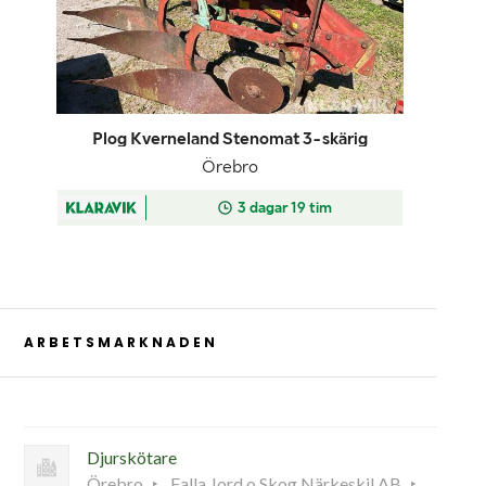
ARBETSMARKNADEN
Djurskötare
Örebro
Falla Jord o Skog Närkeskil AB