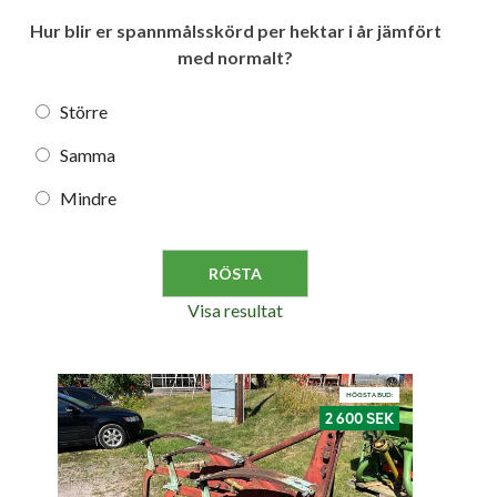
Hur blir er spannmålsskörd per hektar i år jämfört
med normalt?
Större
Samma
Mindre
Visa resultat