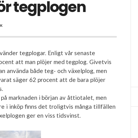
för tegplogen
IK
nvänder tegplogar. Enligt vår senaste
ocent att man plöjer med tegplog. Givetvis
kan använda både teg- och växelplog, men
varat säger 62 procent att de bara plöjer
s.
på marknaden i början av åttiotalet, men
 i inköp finns det troligtvis många tillfällen
elplogen ger en viss tidsvinst.