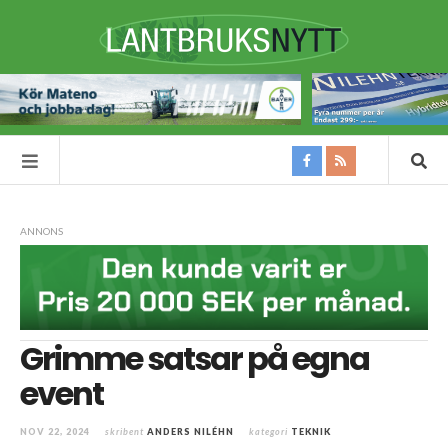
ANNONS
Grimme satsar på egna
event
NOV 22, 2024
skribent
ANDERS NILÉHN
kategori
TEKNIK