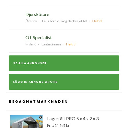
Djurskötare
Örebro
Falla Jord o Skog Närkeskil AB
Heltid
OT Specialist
Malmö
Lantmännen
Heltid
SE ALLA ANNONSER
LÄGG IN ANNONS GRATIS
BEGAGNATMARKNADEN
Lagertält PRO 5 x 4 x 2 x 3
Pris: 14,631 kr