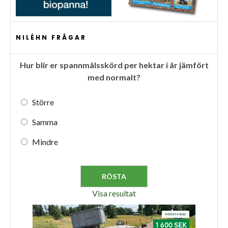
NILÉHN FRÅGAR
Hur blir er spannmålsskörd per hektar i år jämfört
med normalt?
Större
Samma
Mindre
Visa resultat