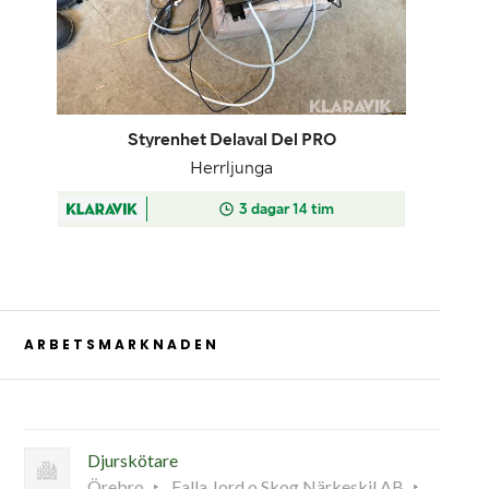
ARBETSMARKNADEN
Djurskötare
Örebro
Falla Jord o Skog Närkeskil AB