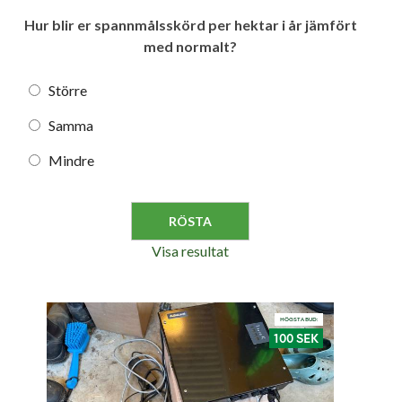
Hur blir er spannmålsskörd per hektar i år jämfört
med normalt?
Större
Samma
Mindre
Visa resultat