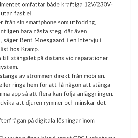
timentet omfattar både kraftiga 12V/230V-
utan fast el.
r från sin smartphone som utfodring,
entligen bara nästa steg, där även
, säger Bent Moesgaard, i en intervju i
list hos Kramp.
ill stängslet på distans vid reparationer
system.
stänga av strömmen direkt från mobilen.
eller ringa hem för att få någon att stänga
ma app så att flera kan följa anläggningen.
ndvika att djuren rymmer och minskar det
fterfrågan på digitala lösningar inom