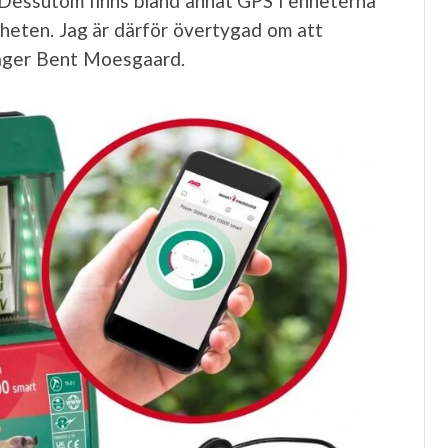
. Dessutom finns bland annat GPS i enheterna
erheten. Jag är därför övertygad om att
 säger Bent Moesgaard.