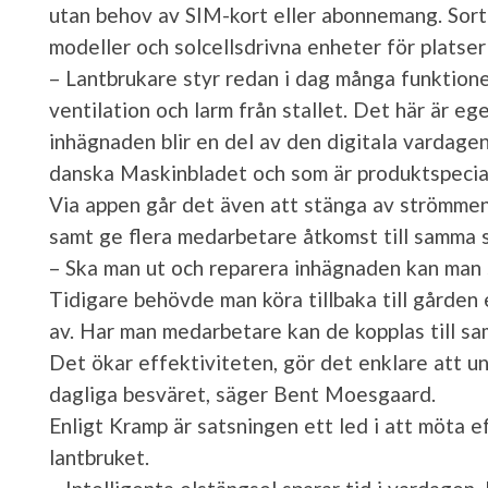
utan behov av SIM-kort eller abonnemang. Sor
modeller och solcellsdrivna enheter för platser 
– Lantbrukare styr redan i dag många funktione
ventilation och larm från stallet. Det här är eg
inhägnaden blir en del av den digitala vardagen
danska Maskinbladet och som är produktspecia
Via appen går det även att stänga av strömmen t
samt ge flera medarbetare åtkomst till samma 
– Ska man ut och reparera inhägnaden kan man 
Tidigare behövde man köra tillbaka till gården 
av. Har man medarbetare kan de kopplas till sam
Det ökar effektiviteten, gör det enklare att u
dagliga besväret, säger Bent Moesgaard.
Enligt Kramp är satsningen ett led i att möta e
lantbruket.