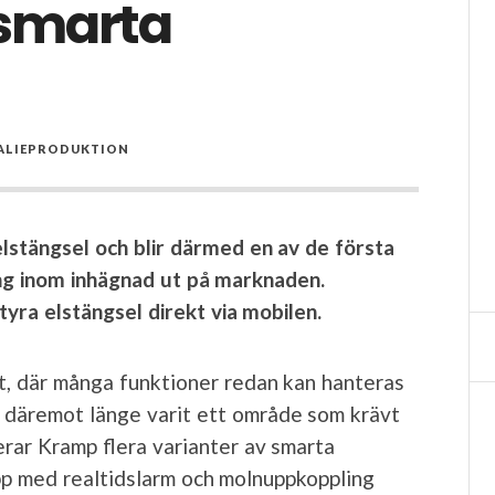
 smarta
ALIEPRODUKTION
lstängsel och blir därmed en av de första
ling inom inhägnad ut på marknaden.
yra elstängsel direkt via mobilen.
ket, där många funktioner redan kan hanteras
r däremot länge varit ett område som krävt
erar Kramp flera varianter av smarta
pp med realtidslarm och molnuppkoppling