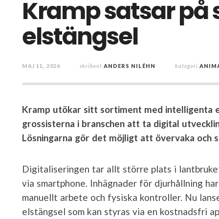
Kramp satsar på
elstängsel
MAJ 11, 2026
skribent
ANDERS NILÉHN
kategori
ANIM
Kramp utökar sitt sortiment med intelligenta e
grossisterna i branschen att ta digital utveck
Lösningarna gör det möjligt att övervaka och st
Digitaliseringen tar allt större plats i lantbru
via smartphone. Inhägnader för djurhållning ha
manuellt arbete och fysiska kontroller. Nu lans
elstängsel som kan styras via en kostnadsfri a