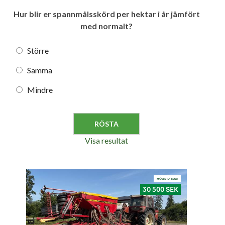
Hur blir er spannmålsskörd per hektar i år jämfört
med normalt?
Större
Samma
Mindre
Visa resultat