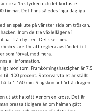
a är cirka 15 stycken och det kortaste
00 timmar. Det finns således inga dagliga
med en spak ute på vänster sida om tröskan,
hacken. Inom de tre växlellägena i
ällbar från hytten. Det sker med
römbrytare för att reglera avståndet till
der som förval, med mera.
nns all information.
nligt monitorn. Framkörningshastighen är 7,5
 till 100 procent. Rotorvarvtalet är ställt
a hålla 1 160 rpm. Slagskon är hårt åtdragen
en ut att ha gått genom en kross. Det är
 man pressa tidigare än om halmen gått