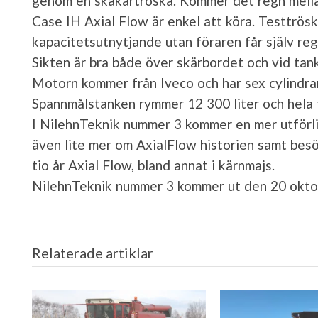
genom en skakartröska. Kommer det regn mellan
Case IH Axial Flow är enkel att köra. Testtrösk
kapacitetsutnytjande utan föraren får själv re
Sikten är bra både över skärbordet och vid tan
Motorn kommer från Iveco och har sex cylindra
Spannmålstanken rymmer 12 300 liter och hela 
I NilehnTeknik nummer 3 kommer en mer utförlig
även lite mer om AxialFlow historien samt bes
tio år Axial Flow, bland annat i kärnmajs.
NilehnTeknik nummer 3 kommer ut den 20 okto
Relaterade artiklar