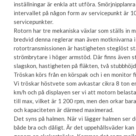
inställningar är enkla att utföra. Smörjnipplanr
intervallet på någon form av servicepunkt är 1
servicepunkter.
Rotorn har tre mekaniska växlar som ställs in 
bredvid denna reglerar man även motknivarna i 
rotortransmissionen är hastigheten steglöst st
strömbrytare i höger armstöd. Där finns även st
slagskon, hastigheten på fläkten, två stubbhöj
Tröskan körs från en körspak och i en monitor fi
Vi tröskar höstvete som avkastar cikra 8 ton e
km/h och på displayen ser vi att motorn belastas
till max, vilket är 1 200 rpm, men den orkar bar
och kapaciteten är därmed maximerad.
Det syns på halmen. När vi lägger halmen ser d
både bra och dåligt. Är det uppehållsväder kan