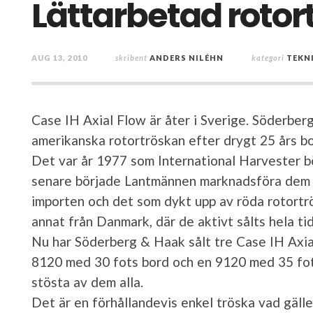
Lättarbetad rotor
AUG 13, 2010
skribent
ANDERS NILÉHN
kategori
TEKN
Case IH Axial Flow är åter i Sverige. Söderbe
amerikanska rotortröskan efter drygt 25 års b
Det var år 1977 som International Harvester bö
senare började Lantmännen marknadsföra dem 
importen och det som dykt upp av röda rotortrö
annat från Danmark, där de aktivt sålts hela ti
Nu har Söderberg & Haak sålt tre Case IH Axia
8120 med 30 fots bord och en 9120 med 35 fots
stösta av dem alla.
Det är en förhållandevis enkel tröska vad gäll