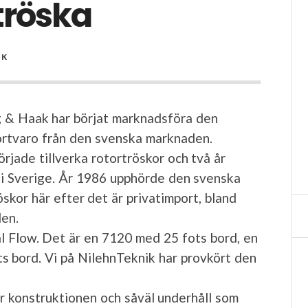
tröska
IK
rg & Haak har börjat marknadsföra den
ortvaro från den svenska marknaden.
rjade tillverka rotortröskor och två år
i Sverige. År 1986 upphörde den svenska
skor här efter det är privatimport, bland
den.
l Flow. Det är en 7120 med 25 fots bord, en
 bord. Vi på NilehnTeknik har provkört den
er konstruktionen och såväl underhåll som