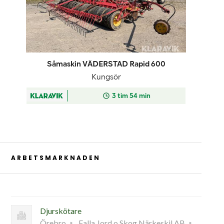
ARBETSMARKNADEN
Djurskötare
Örebro
Falla Jord o Skog Närkeskil AB