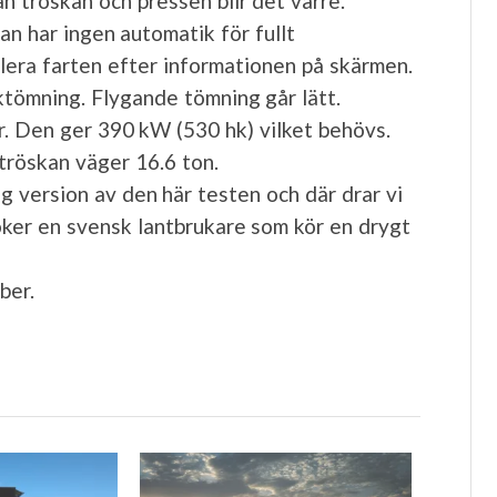
 tröskan och pressen blir det värre.
an har ingen automatik för fullt
glera farten efter informationen på skärmen.
ktömning. Flygande tömning går lätt.
r. Den ger 390 kW (530 hk) vilket behövs.
tröskan väger 16.6 ton.
 version av den här testen och där drar vi
öker en svensk lantbrukare som kör en drygt
ber.