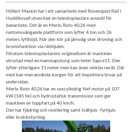
Hüllert Maskin har i ett samarbete med Rosenquist Rail i
Huddiksvall utvecklat en teleskoplastare avsedd för
banarbete. Det är en Merlo Roto 40.26 med
runtomsvängande plattform som lyfter 4 ton och 26
meters lyfthöjd. När den kör på järnväg sker drivning och
bromsfunktion via rälshjulen.
Förutom teleskoplastarens originalbom är maskinen
utrustad med en manskapskorg som heter Sapce11. Den
lyfter ytterligare 11 meter men kan även vinklas neråt. Där
med kan man använda korgen för att inspektera broar på
undersidan.
Merlo Roto 40.26 har en sexcylindrig Nef motor på 107
kW (145 hk) och hydrostatisk transmission som ger
maskinen en toppfart på 40 km/h.
Den har fjädring och nivellering samt tvåhjuls- fyrhjuls-
eller krabbstyrning.