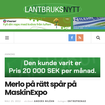
ANNONS
Merlo på rätt spår på
MaskinExpo
MAJ 25, 2012
skribent
ANDERS NILÉHN
kategori
ENTREPRENAD