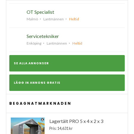
OT Specialist
Malmö
Lantmännen
Heltid
Servicetekniker
Enköping
Lantmännen
Heltid
SE ALLA ANNONSER
LÄGG IN ANNONS GRATIS
BEGAGNATMARKNADEN
Lagertält PRO 5 x 4 x 2 x 3
Pris: 14,631 kr