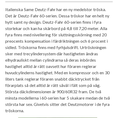
Italienska Same Deutz-Fahr har en ny medelstor tröska.
Det är Deutz-Fahr 60-serien. Dessa tröskor har en helt ny
hytt samt ny design. Deutz-Fahr 60-serien finns i fyra
storlekar och kan ha skärbord på 4,8 till 7,20 meter. Alla
fyra finns med nivellering för sluttningsskörning med 20
preocents kompensation i färdriktningen och 6 procent i
sidled. Tröskorna finns med fyrhjulsdrift. Urtröskningen
sker med trecylindersystem där hastigheten ändras
elhydrauliskt mellan cylindrarna så deras inbördes
hastighet alltid är rätt oavsett hur föraren reglerar
huvudcylinderns hastighet. Med en kompressor och en 30
liters tank reglerar föraren snabbt däcktrycket från
förarplats så det alltid är rätt såväl i fält som på väg.
Största däckdimensionen är 900/60R32 fram. De två
minsta modellerna i 60-serien har 5 skakare medan de två
största har sex. Givetvis sitter det Deutzmotorer i de fyra
tröskorna.