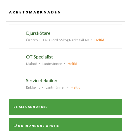
ARBETSMARKNADEN
Djurskötare
Örebro
Falla Jord o Skog Närkeskil AB
Heltid
OT Specialist
Malmö
Lantmännen
Heltid
Servicetekniker
Enköping
Lantmännen
Heltid
SE ALLA ANNONSER
LÄGG IN ANNONS GRATIS