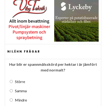
NILÉHN FRÅGAR
Hur blir er spannmålsskörd per hektar i år jämfört
med normalt?
Större
Samma
Mindre